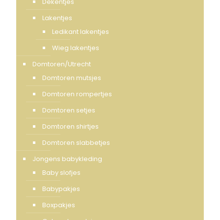
Dekentjes
Lakentjes
Ledikant lakentjes
Wieg lakentjes
Domtoren/Utrecht
Domtoren mutsjes
Domtoren rompertjes
Domtoren setjes
Domtoren shirtjes
Domtoren slabbetjes
Jongens babykleding
Baby slofjes
Babypakjes
Boxpakjes