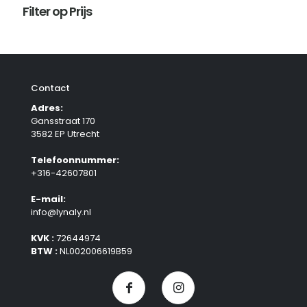
Filter op Prijs
Contact
Adres:
Gansstraat 170
3582 EP Utrecht
Telefoonnummer:
+316-42607801
E-mail:
info@lynaly.nl
KVK :
72644974
BTW :
NL002006619B59