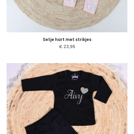
Setje hart met strikjes
€
23,95
Dit
product
heeft
meerdere
variaties.
Deze
optie
kan
gekozen
worden
op
de
productpagina