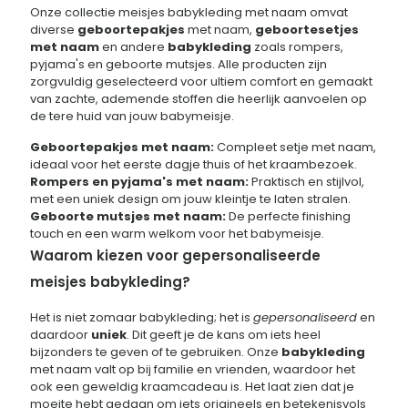
Onze collectie meisjes babykleding met naam omvat
diverse
geboortepakjes
met naam,
geboortesetjes
met naam
en andere
babykleding
zoals rompers,
pyjama's en geboorte mutsjes. Alle producten zijn
zorgvuldig geselecteerd voor ultiem comfort en gemaakt
van zachte, ademende stoffen die heerlijk aanvoelen op
de tere huid van jouw babymeisje.
Geboortepakjes met naam:
Compleet setje met naam,
ideaal voor het eerste dagje thuis of het kraambezoek.
Rompers en pyjama's met naam:
Praktisch en stijlvol,
met een uniek design om jouw kleintje te laten stralen.
Geboorte mutsjes met naam:
De perfecte finishing
touch en een warm welkom voor het babymeisje.
Waarom kiezen voor gepersonaliseerde
meisjes babykleding?
Het is niet zomaar babykleding; het is
gepersonaliseerd
en
daardoor
uniek
. Dit geeft je de kans om iets heel
bijzonders te geven of te gebruiken. Onze
babykleding
met naam valt op bij familie en vrienden, waardoor het
ook een geweldig kraamcadeau is. Het laat zien dat je
moeite hebt gedaan om iets origineels en betekenisvols