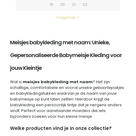
op
19
20
21
22
de
productpagina
Volgende
Meisjes babykleding met naam: Unieke,
Gepersonaliseerde Babymeisje Kleding voor
jouw Kleintje
Wat is
meisjes babykleding met naam
? Het zijn
schattige, comfortabele en vooral unieke
geboortepakjes
en babykledingstukken waarvan je de naam van jouw
babymeisje op kunt laten zetten. Hierdoor krijgt de
babykleding een persoonlijk tintje dat je nergens anders
vindt. Perfect voor aanstaande moeders die iets
bijzonders zoeken voor hun kleine meisje.
Welke producten vind je in onze collectie?