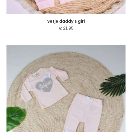
Setje daddy’s girl
€
21,95
Dit
product
heeft
meerdere
variaties.
Deze
optie
kan
gekozen
worden
op
de
productpagina