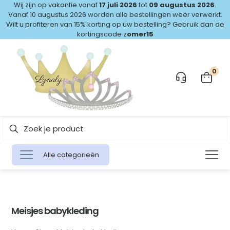
Wij zijn op vakantie vanaf
17 juli 2026
tot
09 augustus 2026
.
Vanaf 10 augustus 2026 worden alle bestellingen weer verwerkt.
Wilt u profiteren van 15% korting op uw bestelling? Gebruik dan de
kortingscode z
omer15
0
Alle categorieën
Meisjes babykleding