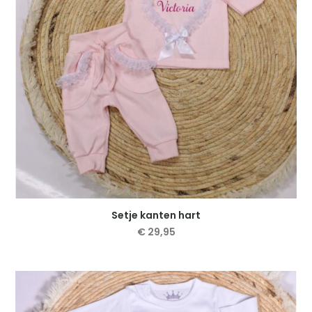
gekozen
worden
op
de
productpagina
Setje kanten hart
€
29,95
Dit
product
heeft
meerdere
variaties.