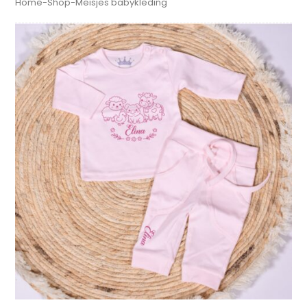
Home
-
Shop
-
Meisjes babykleding