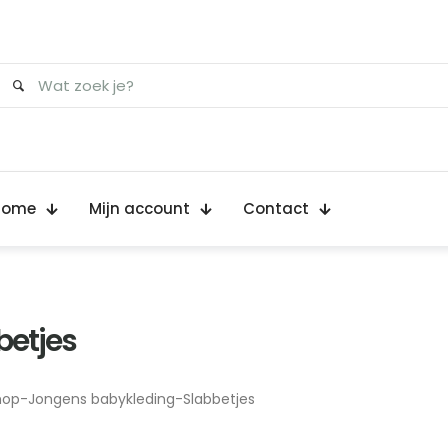
Home
Mijn account
Contact
betjes
hop
-
Jongens babykleding
-
Slabbetjes