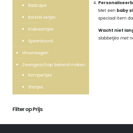
Personaliseerb
Badcape
Met een
baby s
Borstel setjes
speciaal item da
Krabwantjes
Wacht niet lan
slabbetjes met 
Speenkoord
Woonwagen
Zwangerschap bekend maken
Rompertjes
Shirtjes
Filter op Prijs