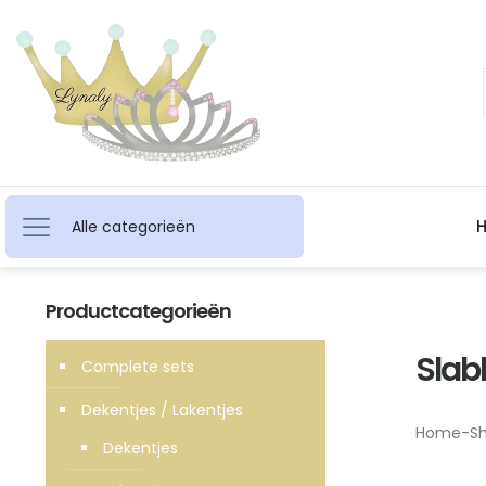
Alle categorieën
Productcategorieën
Slab
Complete sets
Dekentjes / Lakentjes
Home
-
S
Dekentjes