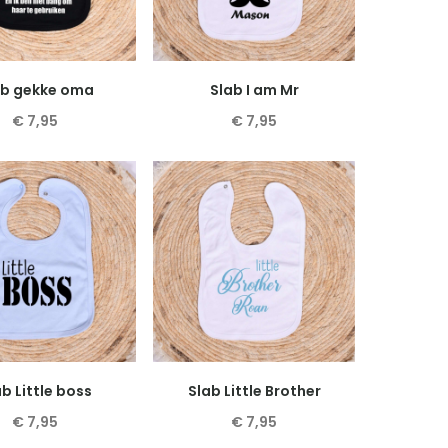
optie
optie
kan
kan
gekozen
gekozen
worden
worden
ab gekke oma
Slab I am Mr
op
op
€
7,95
€
7,95
de
de
Dit
Dit
productpagina
productpagina
product
product
heeft
heeft
meerdere
meerdere
variaties.
variaties.
Deze
Deze
optie
optie
kan
kan
gekozen
gekozen
worden
worden
b Little boss
Slab Little Brother
op
op
€
7,95
€
7,95
de
de