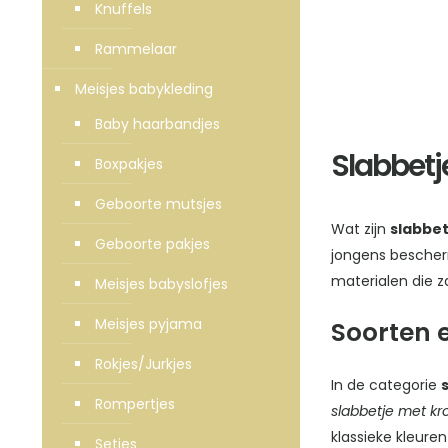
Knuffels
Rammelaar
Meisjes babykleding
Baby haarbandjes
Slabbetj
Boxpakjes
Geboorte mutsjes
Wat zijn
slabbe
Geboorte pakjes
jongens bescher
materialen die z
Meisjes babyslofjes
Meisjes pyjama
Soorten 
Rokjes/Jurkjes
In de categorie
Rompertjes
slabbetje met kr
klassieke kleuren
Setjes