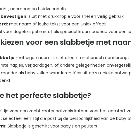
cht, ademend en huidvriendelijk
 bevestigen:
sluit met drukknopje voor snel en veilig gebruik
erd:
met naam of leuke tekst voor een uniek effect
l voor dagelijks gebruik of als speciaal kraamcadeau voor een 
iezen voor een slabbetje met naa
abbetje
met eigen naam is niet alleen functioneel maar brengt 
ste hapjes, verjaardagen, of andere gelegenheden onvergetelijk
 moeder als baby zullen waarderen. Kies uit onze unieke ontwerp
denkt.
je het perfecte slabbetje?
altijd voor een zacht materiaal zoals katoen voor het comfort 
:
selecteer een stijl die past bij de persoonlijkheid van de baby o
rm:
Slabbetje is geschikt voor baby's en peuters