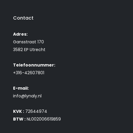
Contact
Adres:
Gansstraat 170
3582 EP Utrecht
Telefoonnummer:
+316-42607801
E-mail:
info@lynaly.nl
KVK :
72644974
BTW :
NL002006619B59