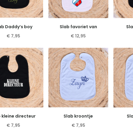
optie
optie
kan
kan
gekozen
gekozen
worden
worden
ab Daddy’s boy
Slab favoriet van
Sl
op
op
€
7,95
€
12,95
de
de
Dit
Dit
productpagina
productpagina
product
product
heeft
heeft
meerdere
meerdere
variaties.
variaties.
Deze
Deze
optie
optie
kan
kan
gekozen
gekozen
worden
worden
 kleine directeur
Slab kroontje
Sla
op
op
€
7,95
€
7,95
de
de