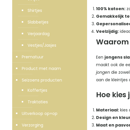
100% katoen:
za
Shirtjes
Gemakkelijk te
Slabbetjes
Gepersonalise
Veelzijdig:
ideaa
Verjaardag
Waarom k
Vestjes/Jasjes
Prematuur
Een
jongens sl
maakt ook de eer
Product met naam
jongen
die zowel
aan de kleintjes 
Seizoens producten
Koffertjes
Hoe kies 
Traktaties
Materiaal:
kies 
Uitverkoop op=op
Design en kleur
Verzorging
Maat en pasvo