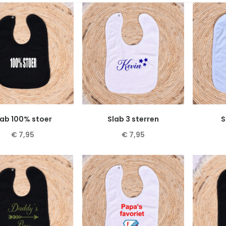
lab 100% stoer
Slab 3 sterren
S
€
7,95
€
7,95
Dit
Dit
product
product
heeft
heeft
meerdere
meerdere
variaties.
variaties.
Deze
Deze