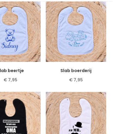
lab beertje
Slab boerderij
€
7,95
€
7,95
Dit
Dit
product
product
heeft
heeft
meerdere
meerdere
variaties.
variaties.
Deze
Deze