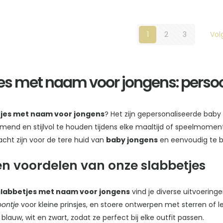
Dit
Dit
productpagina
productpagina
product
product
heeft
heeft
1
2
3
Vol
meerdere
meerdere
variaties.
variaties.
Deze
Deze
es met naam voor jongens: persoon
optie
optie
kan
kan
gekozen
gekozen
tjes met naam voor jongens
? Het zijn gepersonaliseerde bab
worden
worden
mend en stijlvol te houden tijdens elke maaltijd of speelmomen
op
op
acht zijn voor de tere huid van
baby jongens
en eenvoudig te b
de
de
productpagina
productpagina
en voordelen van onze slabbetjes
slabbetjes met naam voor jongens
vind je diverse uitvoerin
oontje
voor kleine prinsjes, en stoere ontwerpen met sterren of l
 blauw, wit en zwart, zodat ze perfect bij elke outfit passen.