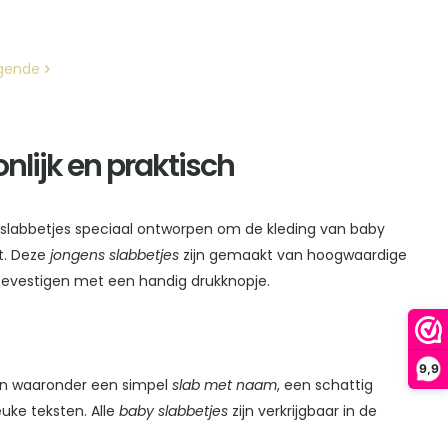
Dit
Dit
productpagina
productpagina
product
product
heeft
heeft
gende
meerdere
meerdere
variaties.
variaties.
Deze
Deze
lijk en praktisch
optie
optie
kan
kan
gekozen
gekozen
y slabbetjes speciaal ontworpen om de kleding van baby
worden
worden
t. Deze
jongens slabbetjes
zijn gemaakt van hoogwaardige
op
op
evestigen met een handig drukknopje.
de
de
productpagina
productpagina
9,9
gen waaronder een simpel
slab met naam
, een schattig
euke teksten. Alle
baby slabbetjes
zijn verkrijgbaar in de