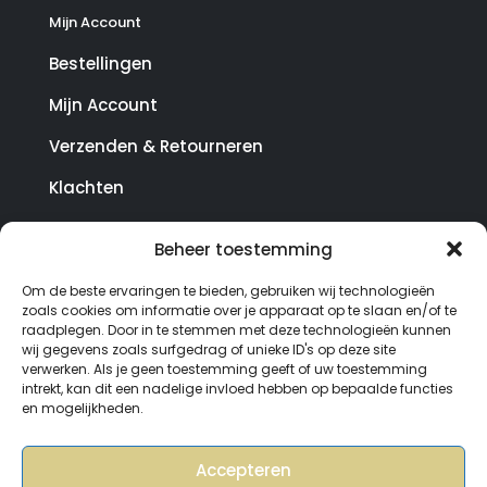
Mijn Account
Bestellingen
Mijn Account
Verzenden & Retourneren
Klachten
Beheer toestemming
© Copyright SterrenHosting 2021-2026 - In opdracht
Om de beste ervaringen te bieden, gebruiken wij technologieën
van Lynaly.nl
zoals cookies om informatie over je apparaat op te slaan en/of te
raadplegen. Door in te stemmen met deze technologieën kunnen
wij gegevens zoals surfgedrag of unieke ID's op deze site
verwerken. Als je geen toestemming geeft of uw toestemming
intrekt, kan dit een nadelige invloed hebben op bepaalde functies
en mogelijkheden.
Accepteren