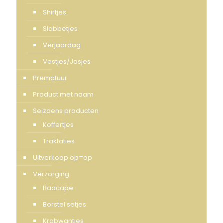
Shirtjes
Slabbetjes
Verjaardag
Vestjes/Jasjes
Prematuur
Product met naam
Seizoens producten
Koffertjes
Traktaties
Uitverkoop op=op
Verzorging
Badcape
Borstel setjes
Krabwantjes