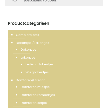
zoekcriteria voldoen.
Productcategorieën
Complete sets
Dekentjes / Lakentjes
Dekentjes
Lakentjes
Ledikant lakentjes
Wieg lakentjes
Domtoren/Utrecht
Domtoren mutsjes
Domtoren rompertjes
Domtoren setjes