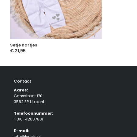
Setje hartjes
€
21,95
Contact
Adres:
Gansstraat 170
3582 EP Utrecht
Telefoonnummer:
+316-42607801
E-mail:
info@lynaly.nl