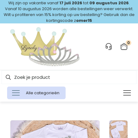
Wij zijn op vakantie vanaf
17 juli 2026
tot
09 augustus 2026
.
Vanaf 10 augustus 2026 worden alle bestellingen weer verwerkt.
Wilt u profiteren van 15% korting op uw bestelling? Gebruik dan de
kortingscode z
omer15
0
Alle categorieën