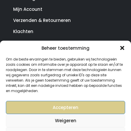
Mijn Account
Verzenden & Retourneren
Klachten
Beheer toestemming
© Copyright SterrenHosting 2021-2026 - In opdracht
Om de beste ervaringen te bieden, gebruiken wij technologieën
van Lynaly.nl
zoals cookies om informatie over je apparaat op te slaan en/of te
raadplegen. Door in te stemmen met deze technologieën kunnen
wij gegevens zoals surfgedrag of unieke ID's op deze site
verwerken. Als je geen toestemming geeft of uw toestemming
intrekt, kan dit een nadelige invloed hebben op bepaalde functies
en mogelijkheden.
Accepteren
Weigeren