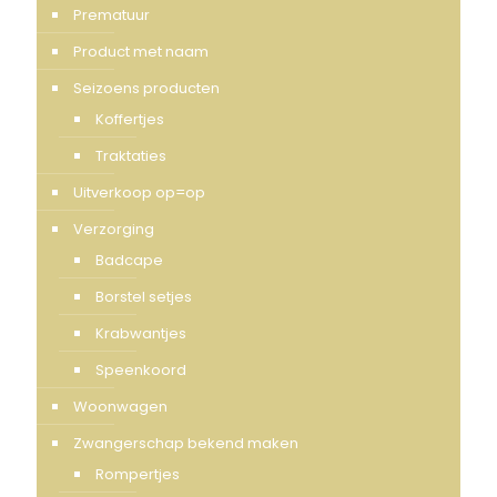
Prematuur
Product met naam
Seizoens producten
Koffertjes
Traktaties
Uitverkoop op=op
Verzorging
Badcape
Borstel setjes
Krabwantjes
Speenkoord
Woonwagen
Zwangerschap bekend maken
Rompertjes