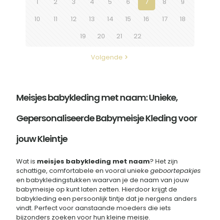
1
2
3
4
5
6
7
8
9
10
11
12
13
14
15
16
17
18
19
20
21
22
Volgende
Meisjes babykleding met naam: Unieke,
Gepersonaliseerde Babymeisje Kleding voor
jouw Kleintje
Wat is
meisjes babykleding met naam
? Het zijn
schattige, comfortabele en vooral unieke
geboortepakjes
en babykledingstukken waarvan je de naam van jouw
babymeisje op kunt laten zetten. Hierdoor krijgt de
babykleding een persoonlijk tintje dat je nergens anders
vindt. Perfect voor aanstaande moeders die iets
bijzonders zoeken voor hun kleine meisje.