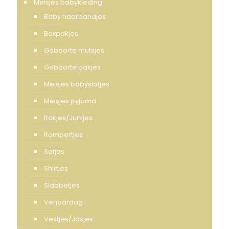
Meisjes babykleding
Baby haarbandjes
Boxpakjes
Geboorte mutsjes
Geboorte pakjes
Meisjes babyslofjes
Meisjes pyjama
Rokjes/Jurkjes
Rompertjes
Setjes
Shirtjes
Slabbetjes
Verjaardag
Vestjes/Jasjes