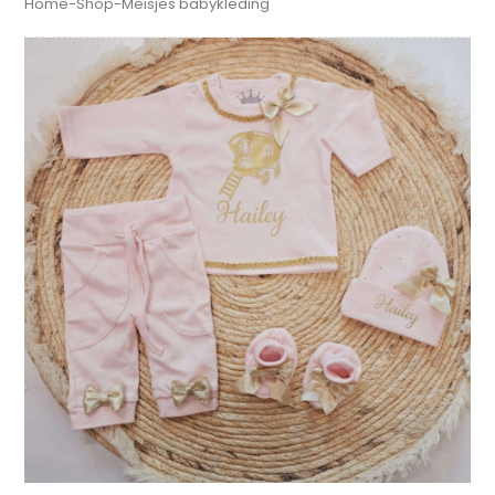
Home
-
Shop
-
Meisjes babykleding