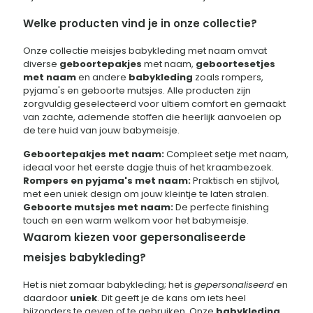
Welke producten vind je in onze collectie?
Onze collectie meisjes babykleding met naam omvat
diverse
geboortepakjes
met naam,
geboortesetjes
met naam
en andere
babykleding
zoals rompers,
pyjama's en geboorte mutsjes. Alle producten zijn
zorgvuldig geselecteerd voor ultiem comfort en gemaakt
van zachte, ademende stoffen die heerlijk aanvoelen op
de tere huid van jouw babymeisje.
Geboortepakjes met naam:
Compleet setje met naam,
ideaal voor het eerste dagje thuis of het kraambezoek.
Rompers en pyjama's met naam:
Praktisch en stijlvol,
met een uniek design om jouw kleintje te laten stralen.
Geboorte mutsjes met naam:
De perfecte finishing
touch en een warm welkom voor het babymeisje.
Waarom kiezen voor gepersonaliseerde
meisjes babykleding?
Het is niet zomaar babykleding; het is
gepersonaliseerd
en
daardoor
uniek
. Dit geeft je de kans om iets heel
bijzonders te geven of te gebruiken. Onze
babykleding