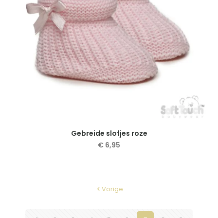
op
de
productpagina
Gebreide slofjes roze
€
6,95
Vorige