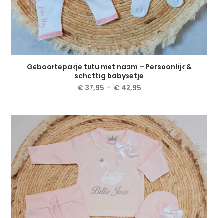
Geboortepakje tutu met naam – Persoonlijk &
schattig babysetje
Prijsklasse:
-
€
37,95
€
42,95
€ 37,95
Dit
tot
product
€ 42,95
heeft
meerdere
variaties.
Deze
optie
kan
gekozen
worden
op
de
productpagina