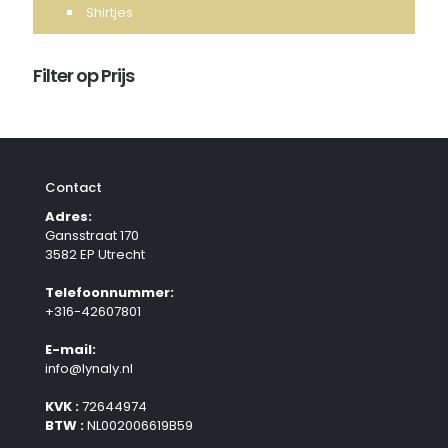
Shirtjes
Filter op Prijs
Contact
Adres:
Gansstraat 170
3582 EP Utrecht
Telefoonnummer:
+316-42607801
E-mail:
info@lynaly.nl
KVK :
72644974
BTW :
NL002006619B59