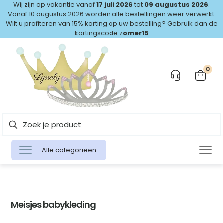
Wij zijn op vakantie vanaf
17 juli 2026
tot
09 augustus 2026
.
Vanaf 10 augustus 2026 worden alle bestellingen weer verwerkt.
Wilt u profiteren van 15% korting op uw bestelling? Gebruik dan de
kortingscode z
omer15
0
Alle categorieën
Meisjes babykleding