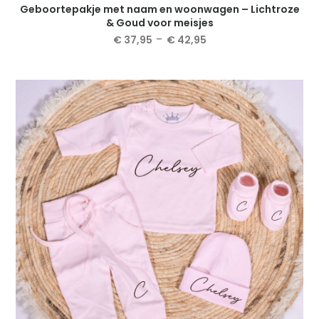
Geboortepakje met naam en woonwagen – Lichtroze
& Goud voor meisjes
Prijsklasse:
-
€
37,95
€
42,95
€ 37,95
Dit
tot
product
€ 42,95
heeft
meerdere
variaties.
Deze
optie
kan
gekozen
worden
op
de
productpagina