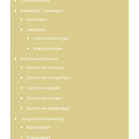
Complete sets
Dekentjes / Lakentjes
Dekentjes
Lakentjes
Ledikant lakentjes
Wieg lakentjes
Domtoren/Utrecht
Domtoren mutsjes
Domtoren rompertjes
Domtoren setjes
Domtoren shirtjes
Domtoren slabbetjes
Jongens babykleding
Baby slofjes
Babypakjes