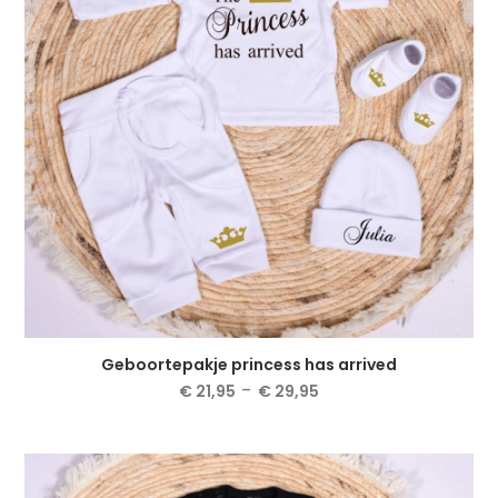
kan
gekozen
worden
op
de
productpagina
Geboortepakje princess has arrived
Prijsklasse:
-
€
21,95
€
29,95
€ 21,95
Dit
tot
product
€ 29,95
heeft
meerdere