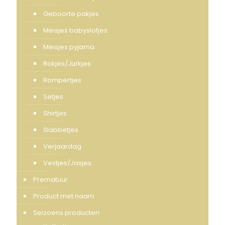
Geboorte pakjes
Meisjes babyslofjes
Meisjes pyjama
Rokjes/Jurkjes
Rompertjes
Setjes
Shirtjes
Slabbetjes
Verjaardag
Vestjes/Jasjes
Prematuur
Product met naam
Seizoens producten