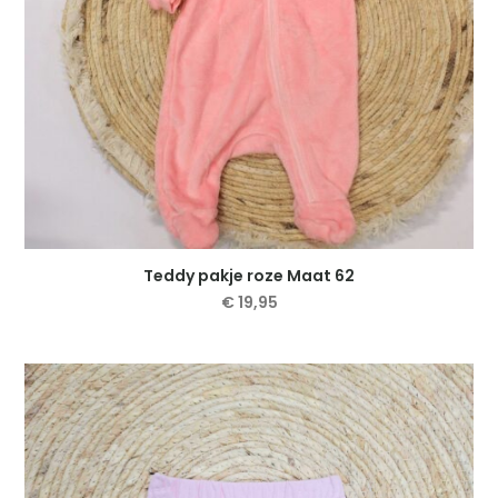
productpagina
Teddy pakje roze Maat 62
€
19,95
Dit
product
heeft
meerdere
variaties.
Deze
optie
kan