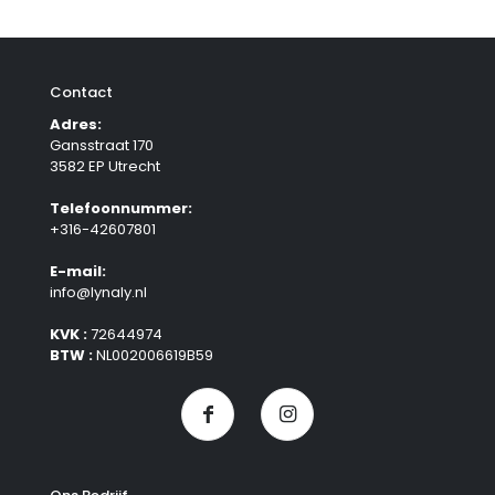
Contact
Adres:
Gansstraat 170
3582 EP Utrecht
Telefoonnummer:
+316-42607801
E-mail:
info@lynaly.nl
KVK :
72644974
BTW :
NL002006619B59