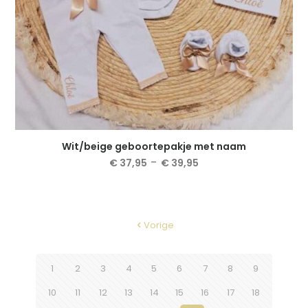
Wit/beige geboortepakje met naam
Prijsklasse:
-
€
37,95
€
39,95
€ 37,95
Dit
tot
product
€ 39,95
heeft
meerdere
Vorige
variaties.
Deze
optie
1
2
3
4
5
6
7
8
9
kan
gekozen
10
11
12
13
14
15
16
17
18
worden