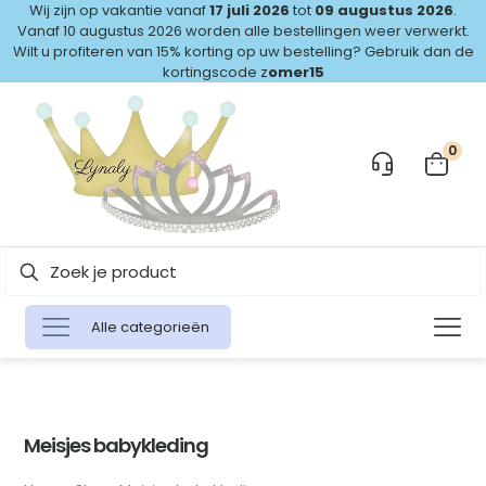
Wij zijn op vakantie vanaf
17 juli 2026
tot
09 augustus 2026
.
Vanaf 10 augustus 2026 worden alle bestellingen weer verwerkt.
Wilt u profiteren van 15% korting op uw bestelling? Gebruik dan de
kortingscode z
omer15
0
Alle categorieën
Meisjes babykleding