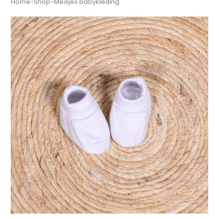
Home
-
Shop
-
Meisjes babykleding