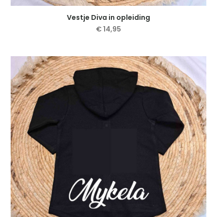
Vestje Diva in opleiding
€
14,95
Dit
product
heeft
meerdere
variaties.
Deze
optie
kan
gekozen
worden
op
de
productpagina