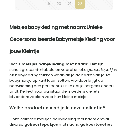
op
19
20
21
22
de
productpagina
Meisjes babykleding met naam: Unieke,
Gepersonaliseerde Babymeisje Kleding voor
jouw Kleintje
Wat is
meisjes babykleding met naam
? Het zijn
schattige, comfortabele en vooral unieke
geboortepakjes
en babykledingstukken waarvan je de naam van jouw
babymeisje op kunt laten zetten. Hierdoor krijgt de
babykleding een persoonlijk tintje dat je nergens anders
vindt. Perfect voor aanstaande moeders die iets
bijzonders zoeken voor hun kleine meisje.
Welke producten vind je in onze collectie?
Onze collectie meisjes babykleding met naam omvat
diverse
geboortepakjes
met naam,
geboortesetjes