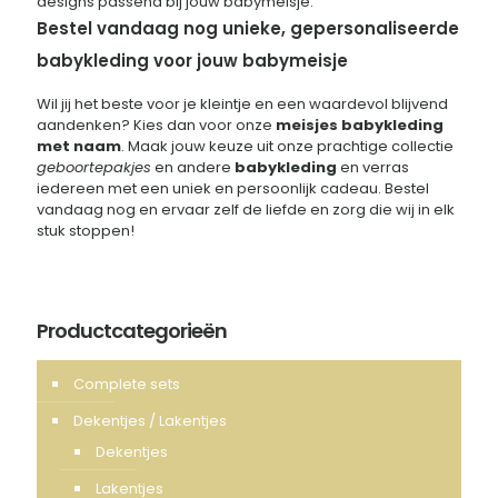
designs passend bij jouw babymeisje.
Bestel vandaag nog unieke, gepersonaliseerde
babykleding voor jouw babymeisje
Wil jij het beste voor je kleintje en een waardevol blijvend
aandenken? Kies dan voor onze
meisjes babykleding
met naam
. Maak jouw keuze uit onze prachtige collectie
geboortepakjes
en andere
babykleding
en verras
iedereen met een uniek en persoonlijk cadeau. Bestel
vandaag nog en ervaar zelf de liefde en zorg die wij in elk
stuk stoppen!
Productcategorieën
Complete sets
Dekentjes / Lakentjes
Dekentjes
Lakentjes