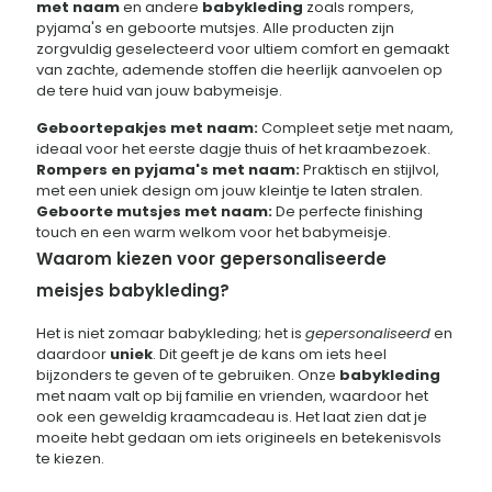
met naam
en andere
babykleding
zoals rompers,
pyjama's en geboorte mutsjes. Alle producten zijn
zorgvuldig geselecteerd voor ultiem comfort en gemaakt
van zachte, ademende stoffen die heerlijk aanvoelen op
de tere huid van jouw babymeisje.
Geboortepakjes met naam:
Compleet setje met naam,
ideaal voor het eerste dagje thuis of het kraambezoek.
Rompers en pyjama's met naam:
Praktisch en stijlvol,
met een uniek design om jouw kleintje te laten stralen.
Geboorte mutsjes met naam:
De perfecte finishing
touch en een warm welkom voor het babymeisje.
Waarom kiezen voor gepersonaliseerde
meisjes babykleding?
Het is niet zomaar babykleding; het is
gepersonaliseerd
en
daardoor
uniek
. Dit geeft je de kans om iets heel
bijzonders te geven of te gebruiken. Onze
babykleding
met naam valt op bij familie en vrienden, waardoor het
ook een geweldig kraamcadeau is. Het laat zien dat je
moeite hebt gedaan om iets origineels en betekenisvols
te kiezen.