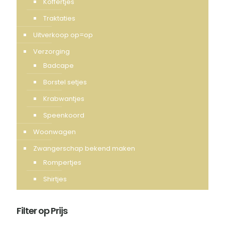
Koffertjes
Traktaties
Uitverkoop op=op
Verzorging
Badcape
Borstel setjes
Krabwantjes
Speenkoord
Woonwagen
Zwangerschap bekend maken
Rompertjes
Shirtjes
Filter op Prijs