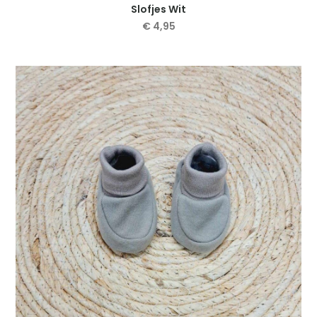
Slofjes Wit
€
4,95