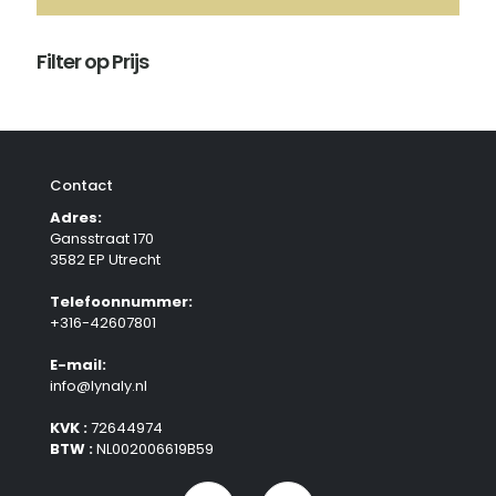
Filter op Prijs
Contact
Adres:
Gansstraat 170
3582 EP Utrecht
Telefoonnummer:
+316-42607801
E-mail:
info@lynaly.nl
KVK :
72644974
BTW :
NL002006619B59