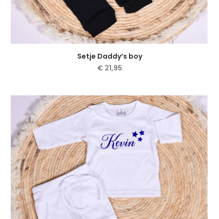
Setje Daddy’s boy
€
21,95
Dit
product
heeft
meerdere
variaties.
Deze
optie
kan
gekozen
worden
op
de
productpagina