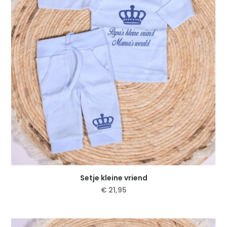
optie
kan
gekozen
worden
op
de
productpagina
Setje kleine vriend
€
21,95
Dit
product
heeft