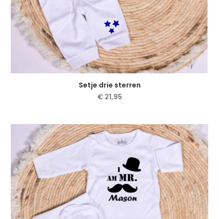
Setje drie sterren
€
21,95
Dit
product
heeft
meerdere
variaties.
Deze
optie
kan
gekozen
worden
op
de