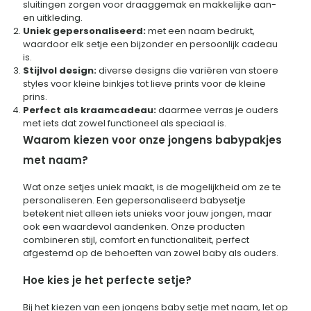
sluitingen zorgen voor draaggemak en makkelijke aan-
en uitkleding.
Uniek gepersonaliseerd:
met een naam bedrukt,
waardoor elk setje een bijzonder en persoonlijk cadeau
is.
Stijlvol design:
diverse designs die variëren van stoere
styles voor kleine binkjes tot lieve prints voor de kleine
prins.
Perfect als kraamcadeau:
daarmee verras je ouders
met iets dat zowel functioneel als speciaal is.
Waarom kiezen voor onze jongens babypakjes
met naam?
Wat onze setjes uniek maakt, is de mogelijkheid om ze te
personaliseren. Een gepersonaliseerd babysetje
betekent niet alleen iets unieks voor jouw jongen, maar
ook een waardevol aandenken. Onze producten
combineren stijl, comfort en functionaliteit, perfect
afgestemd op de behoeften van zowel baby als ouders.
Hoe kies je het perfecte setje?
Bij het kiezen van een jongens baby setje met naam, let op