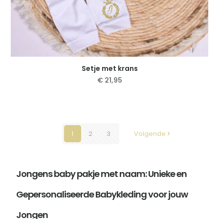
Setje met krans
€
21,95
Dit
product
heeft
meerdere
variaties.
1
2
3
Volgende
Deze
optie
kan
gekozen
Jongens baby pakje met naam: Unieke en
worden
op
Gepersonaliseerde Babykleding voor jouw
de
productpagina
Jongen