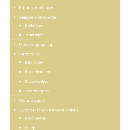
Product met naam
Seizoens producten
Koffertjes
Traktaties
Uitverkoop op=op
Verzorging
Badcape
Borstel setjes
Krabwantjes
Speenkoord
Woonwagen
Zwangerschap bekend maken
Rompertjes
Shirtjes