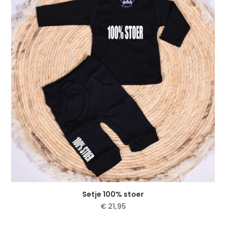
Setje 100% stoer
€
21,95
Dit