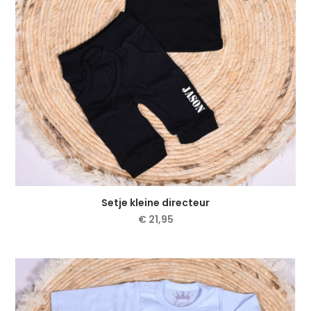
worden
op
de
productpagina
Setje kleine directeur
€
21,95
Dit
product
heeft
meerdere
variaties.
Deze