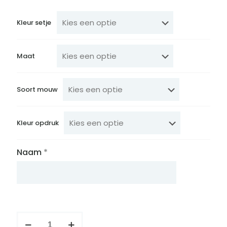
Kleur setje
Maat
Soort mouw
Kleur opdruk
Naam
*
Setje
boerderij