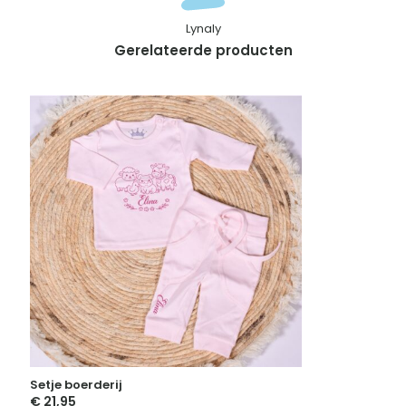
Lynaly
Gerelateerde producten
Setje boerderij
€
21,95