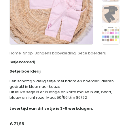
Home
-
Shop
-
Jongens babykleding
-
Setje boerderij
Setje boerderij
Setje boerderij
Een schattig 2 delig setje met naam en boerderij dieren
gedrukt in kleur naar keuze
Dit leuke setje is er in lange en korte mouw in wit, zwart,
blauw en licht roze. Maat 50/56 t/m 86/92
Levertijd van dit setje is 3-5 werkdagen.
€
21,95