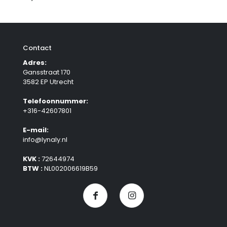
Contact
Adres:
Gansstraat 170
3582 EP Utrecht
Telefoonnummer:
+316-42607801
E-mail:
info@lynaly.nl
KVK :
72644974
BTW :
NL002006619B59