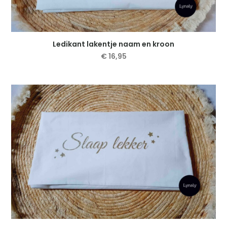
Ledikant lakentje naam en kroon
€
16,95
Dit
product
heeft
meerdere
variaties.
Deze
optie
kan
gekozen
worden
op
de
productpagina