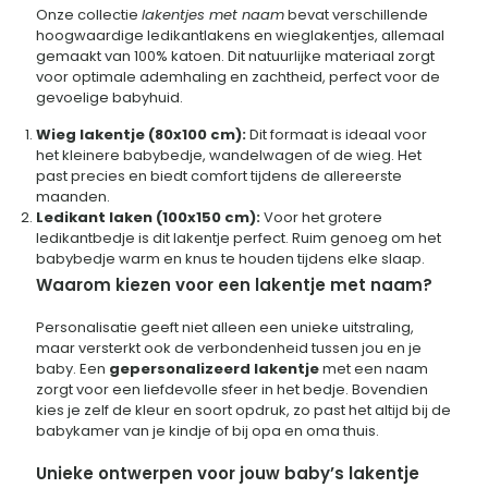
Onze collectie
lakentjes met naam
bevat verschillende
hoogwaardige ledikantlakens en wieglakentjes, allemaal
gemaakt van 100% katoen. Dit natuurlijke materiaal zorgt
voor optimale ademhaling en zachtheid, perfect voor de
gevoelige babyhuid.
Wieg lakentje (80x100 cm):
Dit formaat is ideaal voor
het kleinere babybedje, wandelwagen of de wieg. Het
past precies en biedt comfort tijdens de allereerste
maanden.
Ledikant laken (100x150 cm):
Voor het grotere
ledikantbedje is dit lakentje perfect. Ruim genoeg om het
babybedje warm en knus te houden tijdens elke slaap.
Waarom kiezen voor een lakentje met naam?
Personalisatie geeft niet alleen een unieke uitstraling,
maar versterkt ook de verbondenheid tussen jou en je
baby. Een
gepersonalizeerd lakentje
met een naam
zorgt voor een liefdevolle sfeer in het bedje. Bovendien
kies je zelf de kleur en soort opdruk, zo past het altijd bij de
babykamer van je kindje of bij opa en oma thuis.
Unieke ontwerpen voor jouw baby’s lakentje