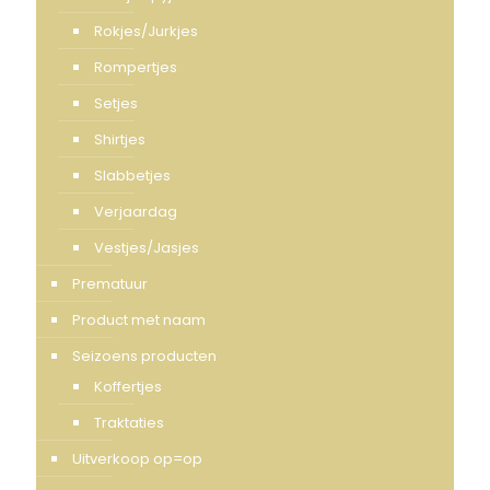
Rokjes/Jurkjes
Rompertjes
Setjes
Shirtjes
Slabbetjes
Verjaardag
Vestjes/Jasjes
Prematuur
Product met naam
Seizoens producten
Koffertjes
Traktaties
Uitverkoop op=op