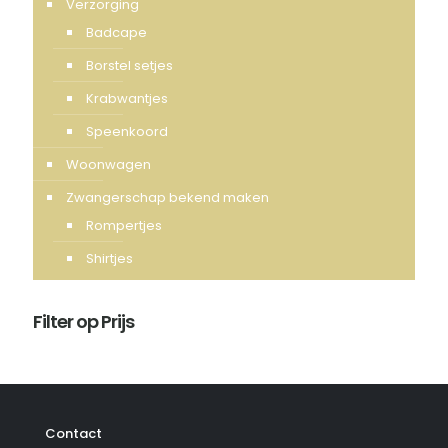
Verzorging
Badcape
Borstel setjes
Krabwantjes
Speenkoord
Woonwagen
Zwangerschap bekend maken
Rompertjes
Shirtjes
Filter op Prijs
Contact