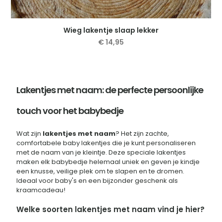
Wieg lakentje slaap lekker
€
14,95
Dit
product
heeft
meerdere
Lakentjes met naam: de perfecte persoonlijke
variaties.
Deze
touch voor het babybedje
optie
kan
gekozen
Wat zijn
lakentjes met naam
? Het zijn zachte,
worden
comfortabele baby lakentjes die je kunt personaliseren
op
met de naam van je kleintje. Deze speciale lakentjes
de
maken elk babybedje helemaal uniek en geven je kindje
productpagina
een knusse, veilige plek om te slapen en te dromen.
Ideaal voor baby's en een bijzonder geschenk als
kraamcadeau!
Welke soorten lakentjes met naam vind je hier?