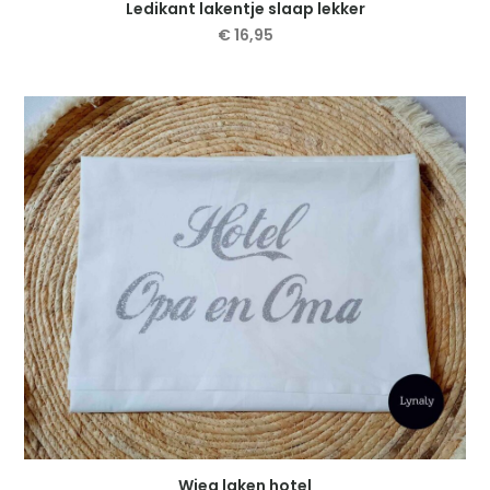
Ledikant lakentje slaap lekker
€
16,95
Dit
product
heeft
meerdere
variaties.
Deze
optie
kan
gekozen
worden
op
de
productpagina
Wieg laken hotel