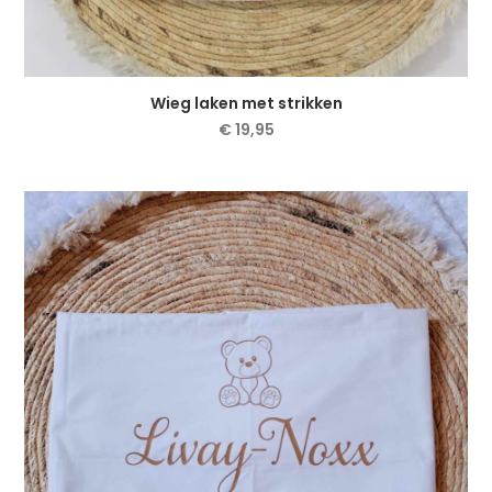
Wieg laken met strikken
€
19,95
Dit
product
heeft
meerdere
variaties.
Deze
optie
kan
gekozen
worden
op
de
productpagina