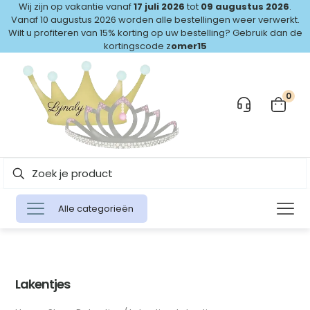
Wij zijn op vakantie vanaf
17 juli 2026
tot
09 augustus 2026
.
Vanaf 10 augustus 2026 worden alle bestellingen weer verwerkt.
Wilt u profiteren van 15% korting op uw bestelling? Gebruik dan de
kortingscode z
omer15
0
Alle categorieën
Lakentjes