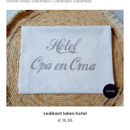
Home
-
Shop
-
Dekentjes / Lakentjes
-
Lakentjes
Ledikant laken hotel
€
16,95
Dit