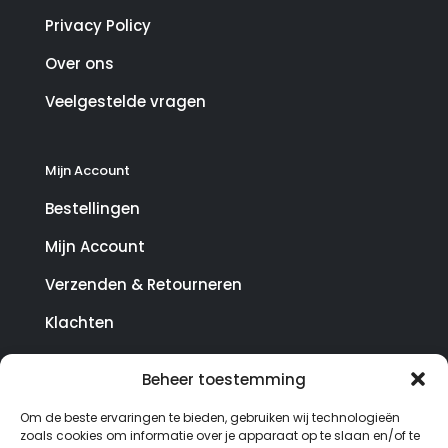
Privacy Policy
Over ons
Veelgestelde vragen
Mijn Account
Bestellingen
Mijn Account
Verzenden & Retourneren
Klachten
Beheer toestemming
© Copyright SterrenHosting 2021-2026 - In opdracht
Om de beste ervaringen te bieden, gebruiken wij technologieën
van Lynaly.nl
zoals cookies om informatie over je apparaat op te slaan en/of te