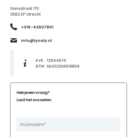
Gansstraat 170
3582 EP Utrecht
+316-42607801
info@lynaly.nl
KVK : 72644974
BTW : NL002006619B59
Heb je een vraag?
Laat het ons weten.
N
a
a