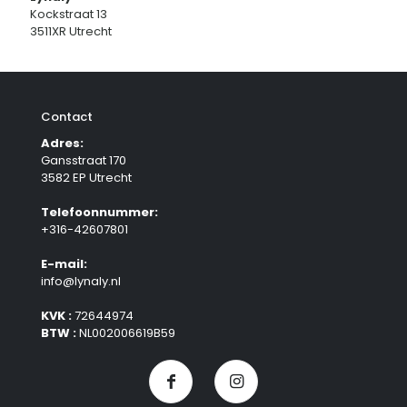
Kockstraat 13
3511XR Utrecht
Contact
Adres:
Gansstraat 170
3582 EP Utrecht
Telefoonnummer:
+316-42607801
E-mail:
info@lynaly.nl
KVK :
72644974
BTW :
NL002006619B59