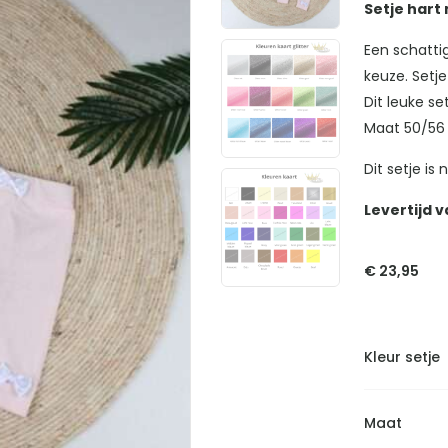
Setje hart 
Een schattig
keuze. Setj
Dit leuke se
Maat 50/56
Dit setje i
Levertijd v
€
23,95
Kleur setje
Maat