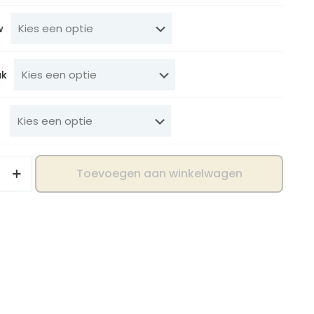
w
uk
Toevoegen aan winkelwagen