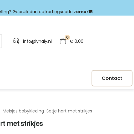
elling? Gebruik dan de kortingscode z
omer15
0
info@lynaly.nl
€
0,00
Contact
p
-
Meisjes babykleding
-
Setje hart met strikjes
rt met strikjes