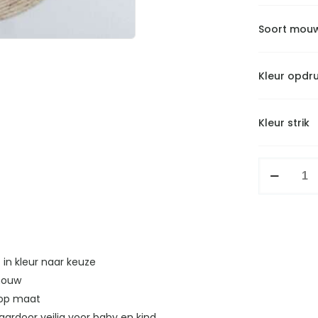
Soort mou
Kleur opdr
Kleur strik
Setje
hart
met
strikjes
aantal
 in kleur naar keuze
 mouw
 op maat
ardoor veilig voor baby en kind.