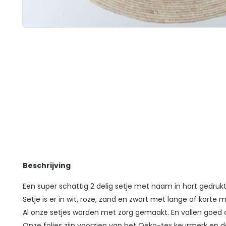
Beschrijving
Een super schattig 2 delig setje met naam in hart gedrukt
Setje is er in wit, roze, zand en zwart met lange of korte
Al onze setjes worden met zorg gemaakt. En vallen goed
Onze folies zijn voorzien van het Oeko-tex keurmerk en da