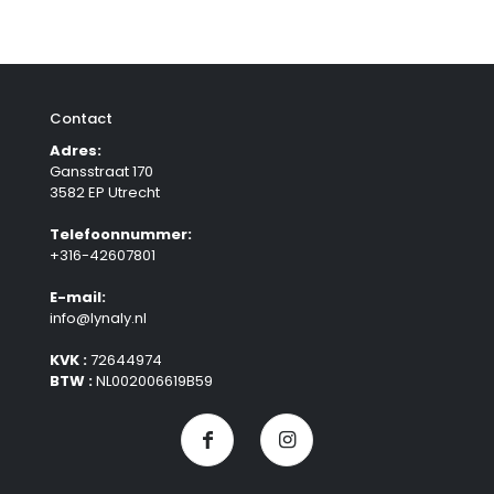
Contact
Adres:
Gansstraat 170
3582 EP Utrecht
Telefoonnummer:
+316-42607801
E-mail:
info@lynaly.nl
KVK :
72644974
BTW :
NL002006619B59