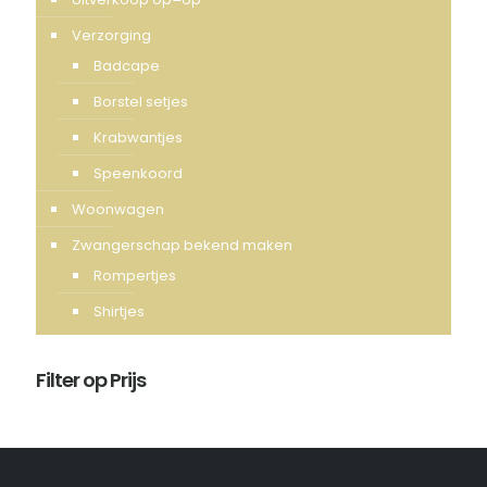
Verzorging
Badcape
Borstel setjes
Krabwantjes
Speenkoord
Woonwagen
Zwangerschap bekend maken
Rompertjes
Shirtjes
Filter op Prijs