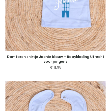
Domtoren shirtje Jochie blauw – Babykleding Utrecht
voor jongens
€
11,95
Dit
product
heeft
meerdere
variaties.
Deze
optie
kan