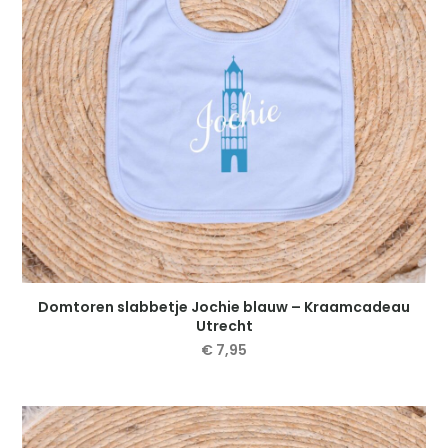
gekozen
worden
op
de
productpagina
Domtoren slabbetje Jochie blauw – Kraamcadeau
Utrecht
€
7,95