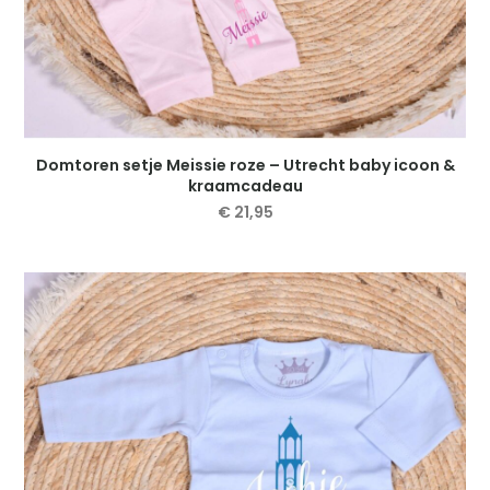
Domtoren setje Meissie roze – Utrecht baby icoon &
kraamcadeau
€
21,95
Dit
product
heeft
meerdere
variaties.
Deze
optie
kan
gekozen
worden
op
de
productpagina