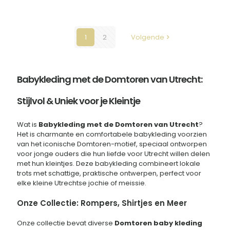
product
heeft
meerdere
variaties.
1
2
Volgende
Deze
optie
kan
gekozen
Babykleding met de Domtoren van Utrecht:
worden
op
Stijlvol & Uniek voor je Kleintje
de
productpagina
Wat is
Babykleding met de Domtoren van Utrecht
?
Het is charmante en comfortabele babykleding voorzien
van het iconische Domtoren-motief, speciaal ontworpen
voor jonge ouders die hun liefde voor Utrecht willen delen
met hun kleintjes. Deze babykleding combineert lokale
trots met schattige, praktische ontwerpen, perfect voor
elke kleine Utrechtse jochie of meissie.
Onze Collectie: Rompers, Shirtjes en Meer
Onze collectie bevat diverse
Domtoren baby kleding