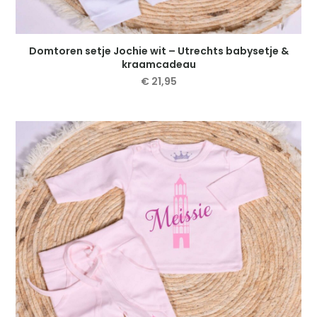
Domtoren setje Jochie wit – Utrechts babysetje &
kraamcadeau
€
21,95
Dit
product
heeft
meerdere
variaties.
Deze
optie
kan
gekozen
worden
op
de
productpagina