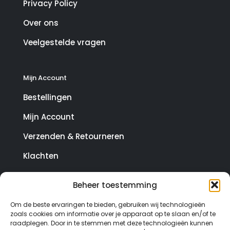
Privacy Policy
Over ons
Veelgestelde vragen
Mijn Account
Bestellingen
Mijn Account
Verzenden & Retourneren
Klachten
Beheer toestemming
© Copyright SterrenHosting 2021-2026 - In opdracht
Om de beste ervaringen te bieden, gebruiken wij technologieën
van Lynaly.nl
zoals cookies om informatie over je apparaat op te slaan en/of te
raadplegen. Door in te stemmen met deze technologieën kunnen