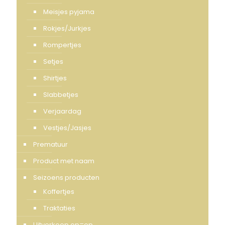
Meisjes pyjama
Rokjes/Jurkjes
Rompertjes
Setjes
Shirtjes
Slabbetjes
Verjaardag
Vestjes/Jasjes
Prematuur
Product met naam
Seizoens producten
Koffertjes
Traktaties
Uitverkoop op=op