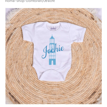
Home
-
Shop
-
Domtoren/Utrecht