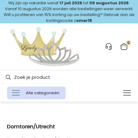
Wij zijn op vakantie vanaf
17 juli 2026
tot
09 augustus 2026
.
Vanaf 10 augustus 2026 worden alle bestellingen weer verwerkt.
Wilt u profiteren van 15% korting op uw bestelling? Gebruik dan de
kortingscode z
omer15
0
Alle categorieën
Domtoren/Utrecht