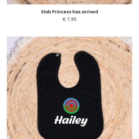
Slab Princess has arrived
€
7,95
Dit
product
heeft
meerdere
variaties.
Deze
optie
kan
gekozen
worden
op
de
productpagina