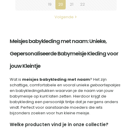
op
19
20
21
22
de
productpagina
Volgende
Meisjes babykleding met naam: Unieke,
Gepersonaliseerde Babymeisje Kleding voor
jouw Kleintje
Wat is
meisjes babykleding met naam
? Het zijn
schattige, comfortabele en vooral unieke
geboortepakjes
en babykledingstukken waarvan je de naam van jouw
babymeisje op kunt laten zetten. Hierdoor krijgt de
babykleding een persoonlijk tintje dat je nergens anders
vindt. Perfect voor aanstaande moeders die iets
bijzonders zoeken voor hun kleine meisje.
Welke producten vind je in onze collectie?