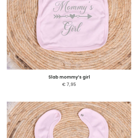
de
productpagina
Slab mommy’s girl
€
7,95
Dit
product
heeft
meerdere
variaties.
Deze
optie
kan