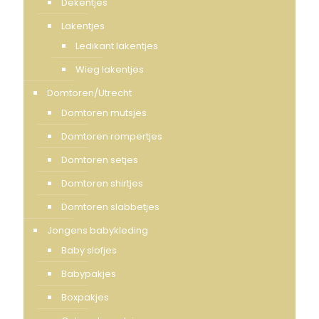
Dekentjes
Lakentjes
Ledikant lakentjes
Wieg lakentjes
Domtoren/Utrecht
Domtoren mutsjes
Domtoren rompertjes
Domtoren setjes
Domtoren shirtjes
Domtoren slabbetjes
Jongens babykleding
Baby slofjes
Babypakjes
Boxpakjes