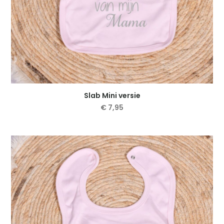
Slab Mini versie
€
7,95
Dit
product
heeft
meerdere
variaties.
Deze
optie
kan
gekozen
worden
op