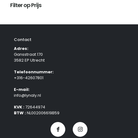
Filter op Prijs
Contact
Adres:
Gansstraat 170
3582 EP Utrecht
Telefoonnummer:
+316-42607801
E-mail:
info@lynaly.nl
KVK :
72644974
BTW :
NL002006619B59