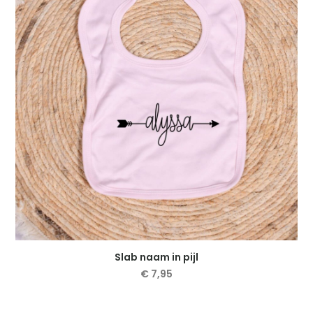
Deze
optie
kan
gekozen
worden
op
de
productpagina
Slab naam in pijl
€
7,95
Dit
product