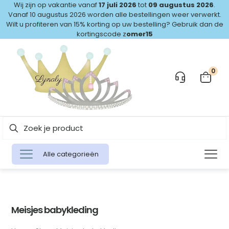
Wij zijn op vakantie vanaf
17 juli 2026
tot
09 augustus 2026
.
Vanaf 10 augustus 2026 worden alle bestellingen weer verwerkt.
Wilt u profiteren van 15% korting op uw bestelling? Gebruik dan de
kortingscode z
omer15
0
Alle categorieën
Meisjes babykleding