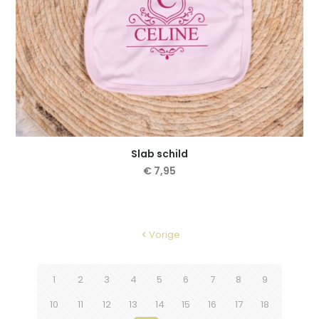
Slab schild
€
7,95
Dit
product
heeft
meerdere
Vorige
variaties.
Deze
optie
1
2
3
4
5
6
7
8
9
kan
gekozen
10
11
12
13
14
15
16
17
18
worden