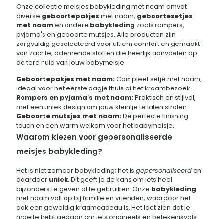
Onze collectie meisjes babykleding met naam omvat
diverse
geboortepakjes
met naam,
geboortesetjes
met naam
en andere
babykleding
zoals rompers,
pyjama's en geboorte mutsjes. Alle producten zijn
zorgvuldig geselecteerd voor ultiem comfort en gemaakt
van zachte, ademende stoffen die heerlijk aanvoelen op
de tere huid van jouw babymeisje.
Geboortepakjes met naam:
Compleet setje met naam,
ideaal voor het eerste dagje thuis of het kraambezoek.
Rompers en pyjama's met naam:
Praktisch en stijlvol,
met een uniek design om jouw kleintje te laten stralen.
Geboorte mutsjes met naam:
De perfecte finishing
touch en een warm welkom voor het babymeisje.
Waarom kiezen voor gepersonaliseerde
meisjes babykleding?
Het is niet zomaar babykleding; het is
gepersonaliseerd
en
daardoor
uniek
. Dit geeft je de kans om iets heel
bijzonders te geven of te gebruiken. Onze
babykleding
met naam valt op bij familie en vrienden, waardoor het
ook een geweldig kraamcadeau is. Het laat zien dat je
moeite hebt gedaan om iets origineels en betekenisvols