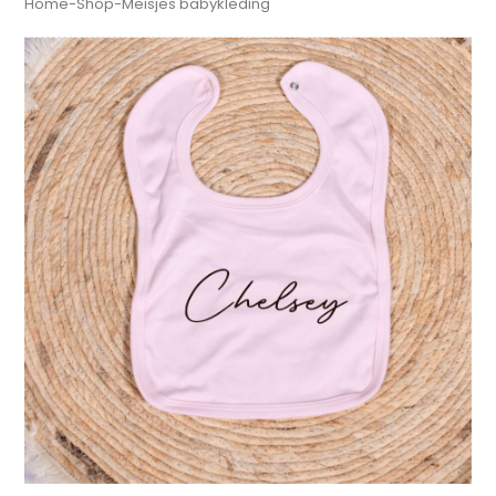
Home
-
Shop
-
Meisjes babykleding