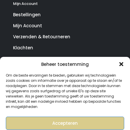
Mijn Account
Bestellingen
Mijn Account
Verzenden & Retourneren
Klachten
Beheer toestemming
© Copyright SterrenHosting 2021-2026 - In opdracht
Om de beste ervaringen te bieden, gebruiken wij technologieën
van Lynaly.nl
zoals cookies om informatie over je apparaat op te slaan en/of te
raadplegen. Door in te stemmen met deze technologieën kunnen
wij gegevens zoals surfgedrag of unieke ID's op deze site
verwerken. Als je geen toestemming geeft of uw toestemming
intrekt, kan dit een nadelige invloed hebben op bepaalde functies
en mogelijkheden.
Accepteren