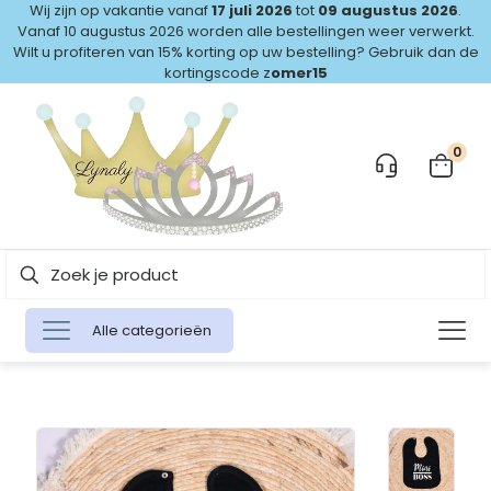
Wij zijn op vakantie vanaf
17 juli 2026
tot
09 augustus 2026
.
Vanaf 10 augustus 2026 worden alle bestellingen weer verwerkt.
Wilt u profiteren van 15% korting op uw bestelling? Gebruik dan de
kortingscode z
omer15
0
Alle categorieën