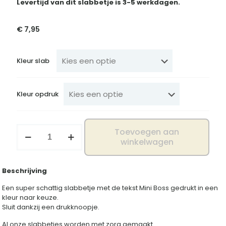
Levertijd van dit slabbetje is 3-5 werkdagen.
€
7,95
Kleur slab
Kleur opdruk
Slab
Toevoegen aan
Mini
winkelwagen
boss
aantal
Beschrijving
Een super schattig slabbetje met de tekst Mini Boss gedrukt in een
kleur naar keuze.
Sluit dankzij een drukknoopje.
Al onze slabbetjes worden met zorg gemaakt.