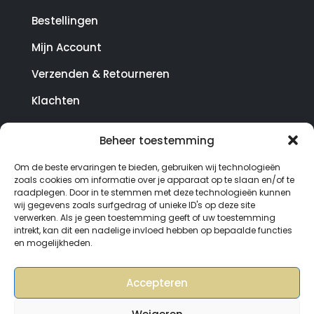
Bestellingen
Mijn Account
Verzenden & Retourneren
Klachten
Beheer toestemming
© Copyright SterrenHosting 2021-2026 - In opdracht
Om de beste ervaringen te bieden, gebruiken wij technologieën
van Lynaly.nl
zoals cookies om informatie over je apparaat op te slaan en/of te
raadplegen. Door in te stemmen met deze technologieën kunnen
wij gegevens zoals surfgedrag of unieke ID's op deze site
verwerken. Als je geen toestemming geeft of uw toestemming
intrekt, kan dit een nadelige invloed hebben op bepaalde functies
en mogelijkheden.
Accepteren