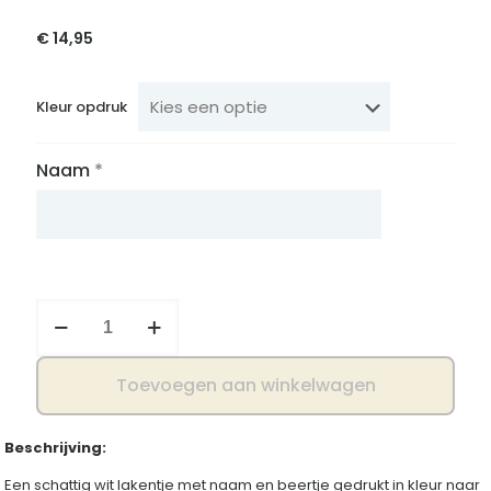
€
14,95
Kleur opdruk
Naam
*
Wieg
lakentje
beer
aantal
Toevoegen aan winkelwagen
Beschrijving:
Een schattig wit lakentje met naam en beertje gedrukt in kleur naar