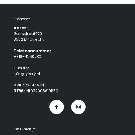
Contact
Adres:
Gansstraat 170
3582 EP Utrecht
Telefoonnummer:
+316-42607801
E-mail:
info@lynaly.nl
KVK :
72644974
BTW :
NL002006619B59
Ons Bedrijf