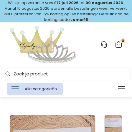
Wij zijn op vakantie vanaf
17 juli 2026
tot
09 augustus 2026
.
Vanaf 10 augustus 2026 worden alle bestellingen weer verwerkt.
Wilt u profiteren van 15% korting op uw bestelling? Gebruik dan de
kortingscode z
omer15
0
Alle categorieën