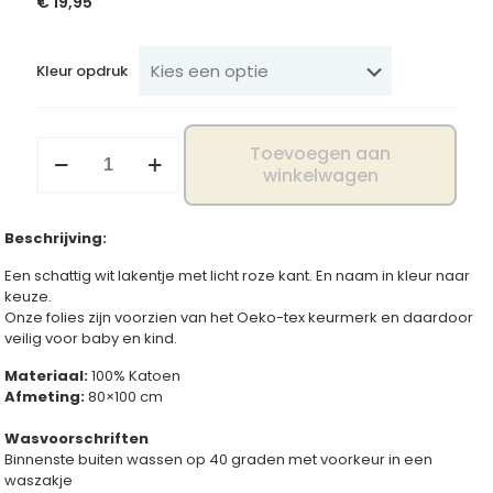
€
19,95
Kleur opdruk
Wieg
Toevoegen aan
laken
winkelwagen
kant
aantal
Beschrijving:
Een schattig wit lakentje met licht roze kant. En naam in kleur naar
keuze.
Onze folies zijn voorzien van het Oeko-tex keurmerk en daardoor
veilig voor baby en kind.
Materiaal:
100% Katoen
Afmeting:
80×100 cm
Wasvoorschriften
Binnenste buiten wassen op 40 graden met voorkeur in een
waszakje