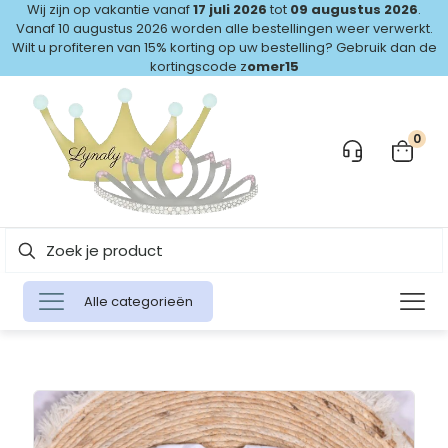
Wij zijn op vakantie vanaf
17 juli 2026
tot
09 augustus 2026
.
Vanaf 10 augustus 2026 worden alle bestellingen weer verwerkt.
Wilt u profiteren van 15% korting op uw bestelling? Gebruik dan de
kortingscode z
omer15
0
Alle categorieën