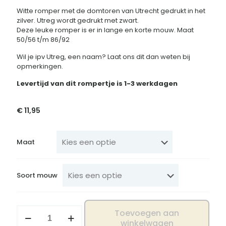
Witte romper met de domtoren van Utrecht gedrukt in het
zilver. Utreg wordt gedrukt met zwart.
Deze leuke romper is er in lange en korte mouw. Maat
50/56 t/m 86/92
Wil je ipv Utreg, een naam? Laat ons dit dan weten bij
opmerkingen.
Levertijd van dit rompertje is 1-3 werkdagen
€
11,95
Maat
Soort mouw
Romper
Toevoegen aan
Utreg
winkelwagen