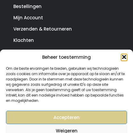
Bestellingen
Mijn Account
Verzenden & Retourneren
Klachten
Beheer toestemming
© Copyright SterrenHosting 2021-2026 - In opdracht
Om de beste ervaringen te bieden, gebruiken wij technologieën
van Lynaly.nl
zoals cookies om informatie over je apparaat op te slaan en/of te
raadplegen. Door in te stemmen met deze technologieën kunnen
wij gegevens zoals surfgedrag of unieke ID's op deze site
verwerken. Als je geen toestemming geeft of uw toestemming
intrekt, kan dit een nadelige invloed hebben op bepaalde functies
en mogelijkheden.
Accepteren
Weigeren