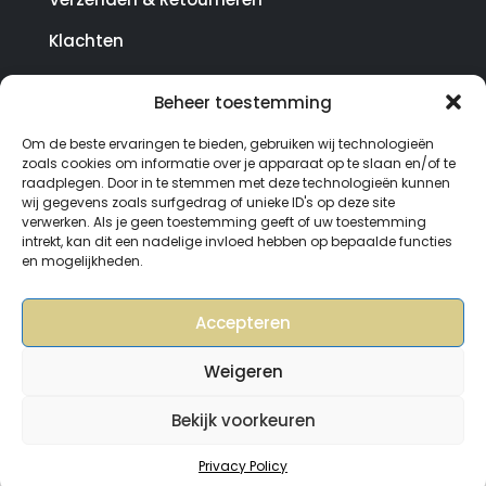
Klachten
Beheer toestemming
© Copyright SterrenHosting 2021-2026 - In opdracht
Om de beste ervaringen te bieden, gebruiken wij technologieën
van Lynaly.nl
zoals cookies om informatie over je apparaat op te slaan en/of te
raadplegen. Door in te stemmen met deze technologieën kunnen
wij gegevens zoals surfgedrag of unieke ID's op deze site
verwerken. Als je geen toestemming geeft of uw toestemming
intrekt, kan dit een nadelige invloed hebben op bepaalde functies
en mogelijkheden.
Accepteren
Weigeren
Bekijk voorkeuren
0
Privacy Policy