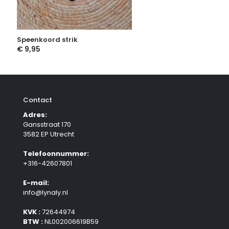
Speenkoord strik
€
9,95
Contact
Adres:
Gansstraat 170
3582 EP Utrecht
Telefoonnummer:
+316-42607801
E-mail:
info@lynaly.nl
KVK :
72644974
BTW :
NL002006619B59