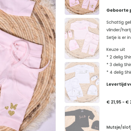
Geboorte p
Schattig geb
vlinder/hart
Setje is er 
Keuze uit
* 2 delig Shi
* 3 delig Sh
* 4 delig Shi
Levertijd v
€
21,95
-
€
Mutsje/slof