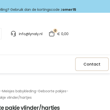
elling? Gebruik dan de kortingscode z
omer15
0
info@lynaly.nl
€
0,00
Contact
p
-
Meisjes babykleding
-
Geboorte pakjes
-
kje vlinder/hartjes
e pakje vlinder/hartjes