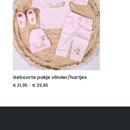
Geboorte pakje vlinder/hartjes
Prijsklasse:
€
21,95
-
€
29,95
€ 21,95
tot
€ 29,95