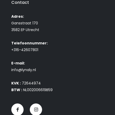
Contact
Adres:
Gansstraat 170
3582 EP Utrecht
Telefoonnummer:
+316-42607801
E-mail:
info@lynaly.nl
KVK :
72644974
BTW :
NL002006619B59