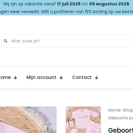
Wij zijn op vakantie vanaf
17 juli 2026
tot
09 augustus 2026
.
gen weer verwerkt. Wilt u profiteren van 15% korting op uw best
Home
Mijn account
Contact
Home
-
Sho
Geboorte pa
Geboort