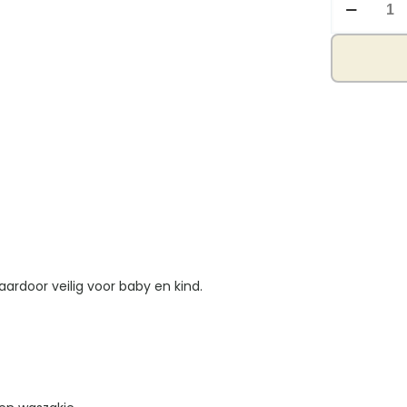
pakje
vlinder/har
aantal
ardoor veilig voor baby en kind.