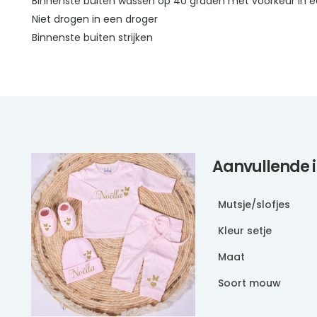
Binnenste buiten wassen op 40 graden met voorkeur in e
Niet drogen in een droger
Binnenste buiten strijken
Aanvullende 
Mutsje/slofjes
Kleur setje
Maat
Soort mouw