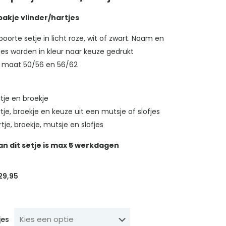
akje vlinder/hartjes
oorte setje in licht roze, wit of zwart. Naam en
jes worden in kleur naar keuze gedrukt
in maat 50/56 en 56/62
rtje en broekje
irtje, broekje en keuze uit een mutsje of slofjes
rtje, broekje, mutsje en slofjes
an dit setje is max 5 werkdagen
Prijsklasse:
29,95
€ 21,95
tot
€ 29,95
jes