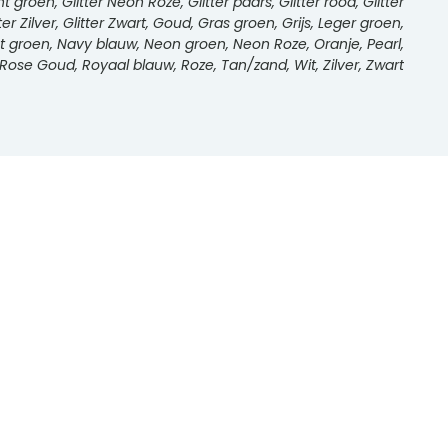
int groen, Glitter Neon Roze, Glitter paars, Glitter rood, Glitter
tter Zilver, Glitter Zwart, Goud, Gras groen, Grijs, Leger groen,
int groen, Navy blauw, Neon groen, Neon Roze, Oranje, Pearl,
Rose Goud, Royaal blauw, Roze, Tan/zand, Wit, Zilver, Zwart