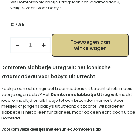
Wit Domtoren slabbetje Utreg: iconisch kraamcadeau,
veilig & zacht voor baby’s.
€
7,95
Domtoren
Toevoegen aan
slabbetje
winkelwagen
Utreg
wit
–
Domtoren slabbetje Utreg wit: het iconische
Uniek
Utrechts
kraamcadeau voor baby’s uit Utrecht
kraamcadeau
aantal
Zoek je een echt origineel kraamcadeau uit Utrecht of iets moois
voor je eigen baby? Het
Domtoren slabbetje Utreg wit
maakt
iedere maaltijd en elk hapje tot een bijzonder moment. Voor
meisjes of jongens baby’s uit Utrecht: dit zachte, wit katoenen
slabbetje is niet alleen functioneel, maar ook een echt icoon uit de
Domstad.
Voorkom vieze kleertjes met een uniek Domtoren slab