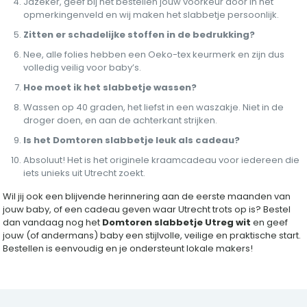
Jazeker, geef bij het bestellen jouw voorkeur door in het
opmerkingenveld en wij maken het slabbetje persoonlijk.
Zitten er schadelijke stoffen in de bedrukking?
Nee, alle folies hebben een Oeko-tex keurmerk en zijn dus
volledig veilig voor baby’s.
Hoe moet ik het slabbetje wassen?
Wassen op 40 graden, het liefst in een waszakje. Niet in de
droger doen, en aan de achterkant strijken.
Is het Domtoren slabbetje leuk als cadeau?
Absoluut! Het is het originele kraamcadeau voor iedereen die
iets unieks uit Utrecht zoekt.
Wil jij ook een blijvende herinnering aan de eerste maanden van
jouw baby, of een cadeau geven waar Utrecht trots op is? Bestel
dan vandaag nog het
Domtoren slabbetje Utreg wit
en geef
jouw (of andermans) baby een stijlvolle, veilige en praktische start.
Bestellen is eenvoudig en je ondersteunt lokale makers!