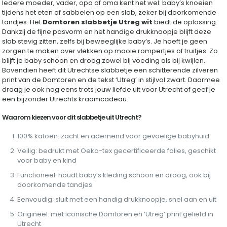
Iedere moeder, vader, opa of oma kent het wel: baby’s knoeien
tijdens het eten of sabbelen op een slab, zeker bij doorkomende
tandjes. Het
Domtoren slabbetje Utreg wit
biedt de oplossing.
Dankzij de fijne pasvorm en het handige drukknoopje blijft deze
slab stevig zitten, zelfs bij beweeglijke baby’s. Je hoeft je geen
zorgen te maken over vlekken op mooie rompertjes of truitjes. Zo
blijft je baby schoon en droog zowel bij voeding als bij kwijlen.
Bovendien heeft dit Utrechtse slabbetje een schitterende zilveren
print van de Domtoren en de tekst ‘Utreg’ in stijlvol zwart. Daarmee
draag je ook nog eens trots jouw liefde uit voor Utrecht of geef je
een bijzonder Utrechts kraamcadeau.
Waarom kiezen voor dit slabbetje uit Utrecht?
100% katoen: zacht en ademend voor gevoelige babyhuid
Veilig: bedrukt met Oeko-tex gecertificeerde folies, geschikt
voor baby en kind
Functioneel: houdt baby’s kleding schoon en droog, ook bij
doorkomende tandjes
Eenvoudig: sluit met een handig drukknoopje, snel aan en uit
Origineel: met iconische Domtoren en ‘Utreg’ print geliefd in
Utrecht