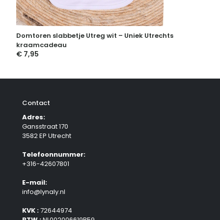
Domtoren slabbetje Utreg wit – Uniek Utrechts
kraamcadeau
€
7,95
Contact
Adres:
Gansstraat 170
3582 EP Utrecht
Telefoonnummer:
+316-42607801
E-mail:
info@lynaly.nl
KVK :
72644974
BTW :
NL002006619B59