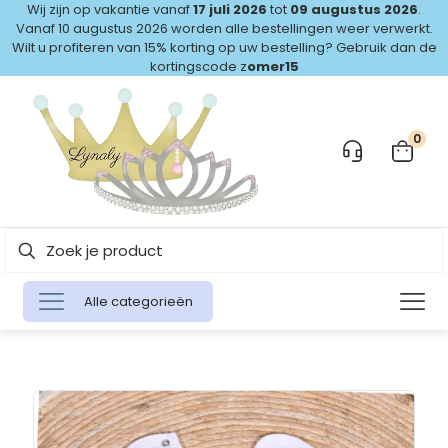
Wij zijn op vakantie vanaf
17 juli 2026
tot
09 augustus 2026
.
Vanaf 10 augustus 2026 worden alle bestellingen weer verwerkt.
Wilt u profiteren van 15% korting op uw bestelling? Gebruik dan de
kortingscode z
omer15
0
Alle categorieën