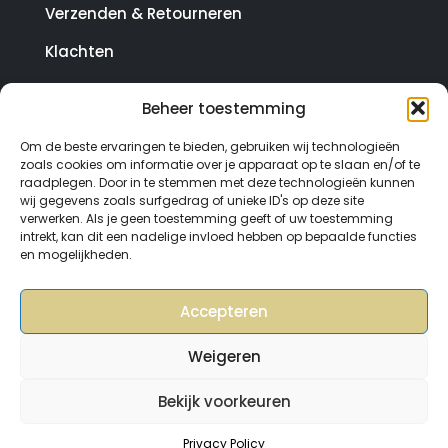
Verzenden & Retourneren
Klachten
Beheer toestemming
© Copyright SterrenHosting 2021-2026 - In opdracht
Om de beste ervaringen te bieden, gebruiken wij technologieën
van Lynaly.nl
zoals cookies om informatie over je apparaat op te slaan en/of te
raadplegen. Door in te stemmen met deze technologieën kunnen
wij gegevens zoals surfgedrag of unieke ID's op deze site
verwerken. Als je geen toestemming geeft of uw toestemming
intrekt, kan dit een nadelige invloed hebben op bepaalde functies
en mogelijkheden.
Accepteren
Weigeren
Bekijk voorkeuren
0
Privacy Policy