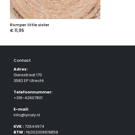
Romper little sister
€
11,95
Contact
Adres:
Gansstraat 170
3582 EP Utrecht
Telefoonnummer:
+316-42607801
E-mail:
info@lynaly.nl
KVK :
72644974
BTW :
NL002006619B59