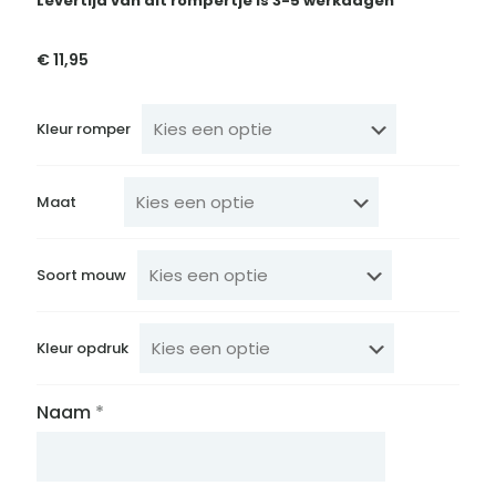
Levertijd van dit rompertje is 3-5 werkdagen
€
11,95
Kleur romper
Maat
Soort mouw
Kleur opdruk
Naam
*