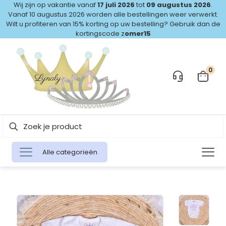
Wij zijn op vakantie vanaf
17 juli 2026
tot
09 augustus 2026
.
Vanaf 10 augustus 2026 worden alle bestellingen weer verwerkt.
Wilt u profiteren van 15% korting op uw bestelling? Gebruik dan de
kortingscode z
omer15
0
Alle categorieën