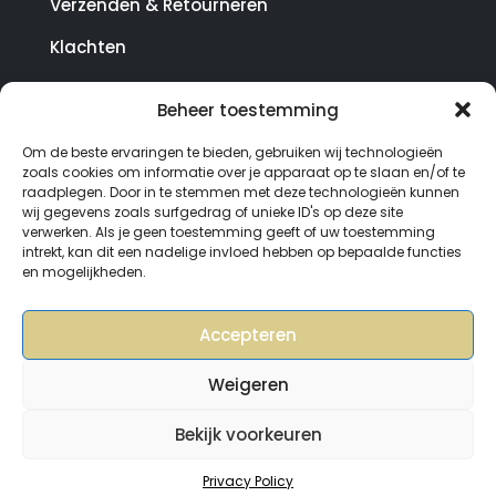
Verzenden & Retourneren
Klachten
Beheer toestemming
© Copyright SterrenHosting 2021-2026 - In opdracht
Om de beste ervaringen te bieden, gebruiken wij technologieën
van Lynaly.nl
zoals cookies om informatie over je apparaat op te slaan en/of te
raadplegen. Door in te stemmen met deze technologieën kunnen
wij gegevens zoals surfgedrag of unieke ID's op deze site
verwerken. Als je geen toestemming geeft of uw toestemming
intrekt, kan dit een nadelige invloed hebben op bepaalde functies
en mogelijkheden.
Accepteren
Weigeren
Bekijk voorkeuren
0
Privacy Policy