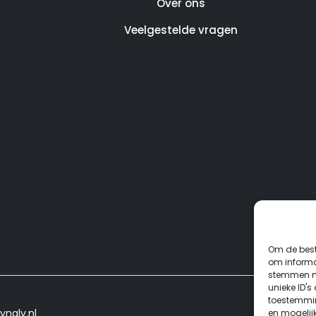
Over ons
Veelgestelde vragen
Om de best
om informat
stemmen me
unieke ID's
toestemmin
ynaly.nl
en mogelij