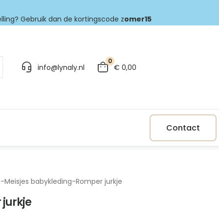
elling? Gebruik dan de kortingscode z
omer15
0
info@lynaly.nl
€
0,00
Contact
p
-
Meisjes babykleding
-
Romper jurkje
jurkje