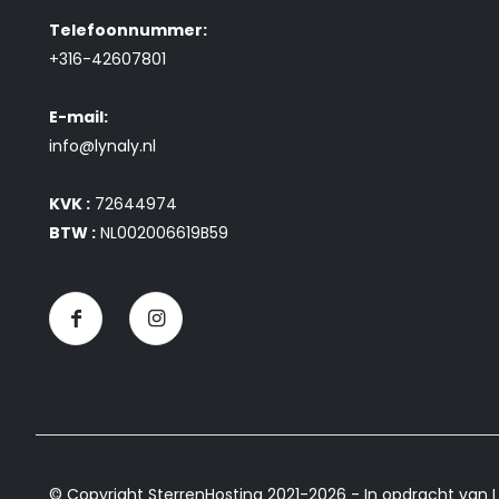
Telefoonnummer:
+316-42607801
E-mail:
info@lynaly.nl
KVK :
72644974
BTW :
NL002006619B59
© Copyright SterrenHosting 2021-2026 - In opdracht van L