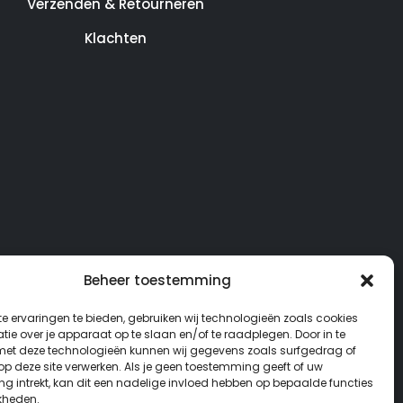
Verzenden & Retourneren
Klachten
Beheer toestemming
e ervaringen te bieden, gebruiken wij technologieën zoals cookies
ie over je apparaat op te slaan en/of te raadplegen. Door in te
t deze technologieën kunnen wij gegevens zoals surfgedrag of
 op deze site verwerken. Als je geen toestemming geeft of uw
g intrekt, kan dit een nadelige invloed hebben op bepaalde functies
kheden.