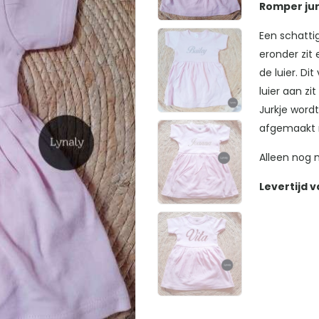
Romper jur
Een schattig
eronder zit 
de luier. Di
luier aan zit 
Jurkje word
afgemaakt m
Alleen nog
Levertijd 