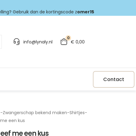
elling? Gebruik dan de kortingscode z
omer15
0
info@lynaly.nl
€
0,00
Contact
p
-
Zwangerschap bekend maken
-
Shirtjes
-
f me een kus
 geef me een kus