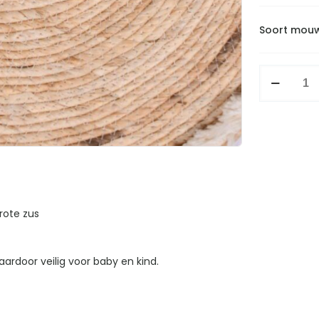
Soort mou
Shirtje
geef
me
een
kus
aantal
rote zus
ardoor veilig voor baby en kind.