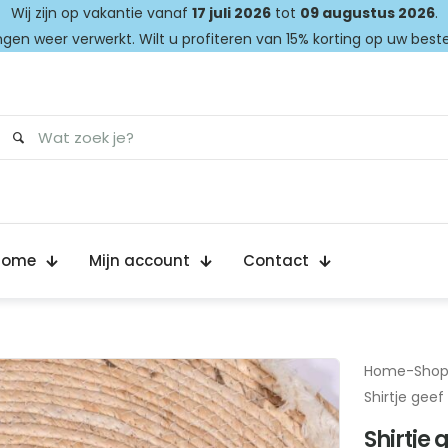
Wij zijn op vakantie vanaf
17 juli 2026
tot
09 augustus 2026
.
gen weer verwerkt. Wilt u profiteren van 15% korting op uw best
Home
Mijn account
Contact
Home
-
Sho
Shirtje gee
Shirtje