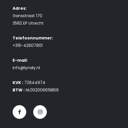
Adres:
Gansstraat 170
3582 EP Utrecht
Telefoonnummer:
+316-42607801
E-mail:
info@lynaly.nl
KVK :
72644974
BTW :
NL002006619B59