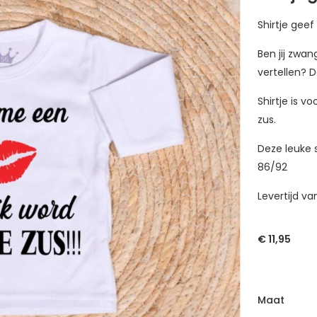
Shirtje gee
Ben jij zwan
vertellen? D
Shirtje is v
zus.
Deze leuke 
86/92
Levertijd va
€
11,95
Maat