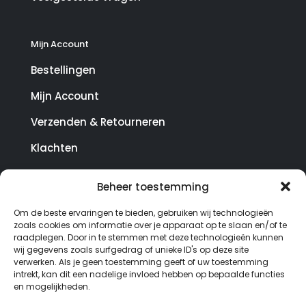
Mijn Account
Bestellingen
Mijn Account
Verzenden & Retourneren
Klachten
Beheer toestemming
© Copyright SterrenHosting 2021-2026 - In opdracht
Om de beste ervaringen te bieden, gebruiken wij technologieën
van Lynaly.nl
zoals cookies om informatie over je apparaat op te slaan en/of te
raadplegen. Door in te stemmen met deze technologieën kunnen
wij gegevens zoals surfgedrag of unieke ID's op deze site
verwerken. Als je geen toestemming geeft of uw toestemming
intrekt, kan dit een nadelige invloed hebben op bepaalde functies
en mogelijkheden.