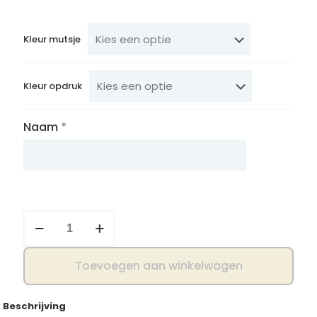
Kleur mutsje
Kleur opdruk
Naam
*
Geboortemutsje
naam
met
hartjes
Toevoegen aan winkelwagen
aantal
Beschrijving