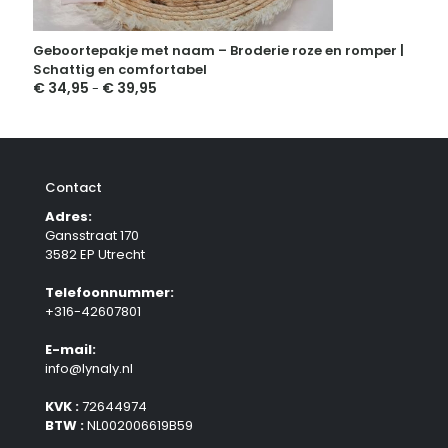
Geboortepakje met naam – Broderie roze en romper |
Schattig en comfortabel
€
34,95
€
39,95
Prijsklasse:
-
€ 34,95
tot
€ 39,95
Contact
Adres:
Gansstraat 170
3582 EP Utrecht
Telefoonnummer:
+316-42607801
E-mail:
info@lynaly.nl
KVK :
72644974
BTW :
NL002006619B59