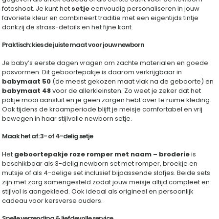
fotoshoot. Je kunt het
setje
eenvoudig personaliseren in jouw
favoriete kleur en combineert traditie met een eigentijds tintje
dankzij de strass-details en het fijne kant.
Praktisch: kies de juiste maat voor jouw newborn
Je baby’s eerste dagen vragen om zachte materialen en goede
pasvormen. Dit geboortepakje is daarom verkrijgbaar in
babymaat 50
(de meest gekozen maat vlak na de geboorte) en
babymaat 48
voor de allerkleinsten. Zo weet je zeker dat het
pakje mooi aansluit en je geen zorgen hebt over te ruime kleding.
Ook tijdens de kraamperiode blijft je meisje comfortabel en vrij
bewegen in haar stijlvolle newborn setje.
Maak het af: 3- of 4-delig setje
Het
geboortepakje roze romper met naam – broderie
is
beschikbaar als 3-delig newborn set met romper, broekje en
mutsje of als 4-delige set inclusief bijpassende slofjes. Beide sets
zijn met zorg samengesteld zodat jouw meisje altijd compleet en
stijlvol is aangekleed. Ook ideaal als origineel en persoonlijk
cadeau voor kersverse ouders.
Snelle verzending & liefdevolle service