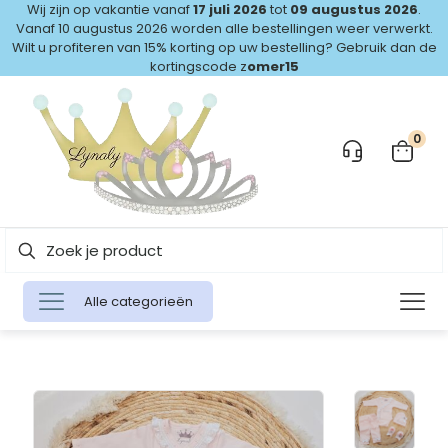
Wij zijn op vakantie vanaf
17 juli 2026
tot
09 augustus 2026
.
Vanaf 10 augustus 2026 worden alle bestellingen weer verwerkt.
Wilt u profiteren van 15% korting op uw bestelling? Gebruik dan de
kortingscode z
omer15
0
Alle categorieën