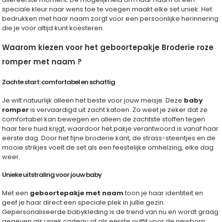
speciale kleur naar wens toe te voegen maakt elke set uniek. Het
bedrukken met haar naam zorgt voor een persoonlijke herinnering
die je voor altijd kunt koesteren.
Waarom kiezen voor het geboortepakje Broderie roze
romper met naam ?
Zachte start: comfortabel en schattig
Je wilt natuurlijk alleen het beste voor jouw meisje. Deze
baby
romper
is vervaardigd uit zacht katoen. Zo weet je zeker dat ze
comfortabel kan bewegen en alleen de zachtste stoffen tegen
haar tere huid krijgt, waardoor het pakje verantwoord is vanaf haar
eerste dag. Door het fijne broderie kant, de strass-steentjes en de
mooie strikjes voelt de set als een feestelijke omhelzing, elke dag
weer.
Unieke uitstraling voor jouw baby
Met een
geboortepakje met naam
toon je haar identiteit en
geef je haar direct een speciale plek in jullie gezin.
Gepersonaliseerde babykleding is de trend van nu en wordt graag
gegeven als uniek cadeau of als eerste outfit voor de newborn