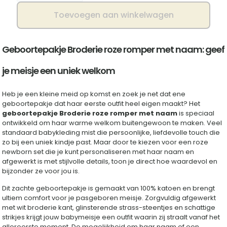
-
Toevoegen aan winkelwagen
Broderie
roze
en
romper
Geboortepakje Broderie roze romper met naam: geef
|
Schattig
je meisje een uniek welkom
en
comfortabel
Heb je een kleine meid op komst en zoek je net dat ene
aantal
geboortepakje dat haar eerste outfit heel eigen maakt? Het
geboortepakje Broderie roze romper met naam
is speciaal
ontwikkeld om haar warme welkom buitengewoon te maken. Veel
standaard babykleding mist die persoonlijke, liefdevolle touch die
zo bij een uniek kindje past. Maar door te kiezen voor een roze
newborn set die je kunt personaliseren met haar naam en
afgewerkt is met stijlvolle details, toon je direct hoe waardevol en
bijzonder ze voor jou is.
Dit zachte geboortepakje is gemaakt van 100% katoen en brengt
ultiem comfort voor je pasgeboren meisje. Zorgvuldig afgewerkt
met wit broderie kant, glinsterende strass-steentjes en schattige
strikjes krijgt jouw babymeisje een outfit waarin zij straalt vanaf het
allereerste moment. De mogelijkheid om haar naam of een