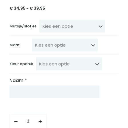
€
34,95
€
39,95
Prijsklasse:
-
€ 34,95
tot
€ 39,95
Mutsje/slofjes
Maat
Kleur opdruk
Naam
*
Geboortepakje
met
naam