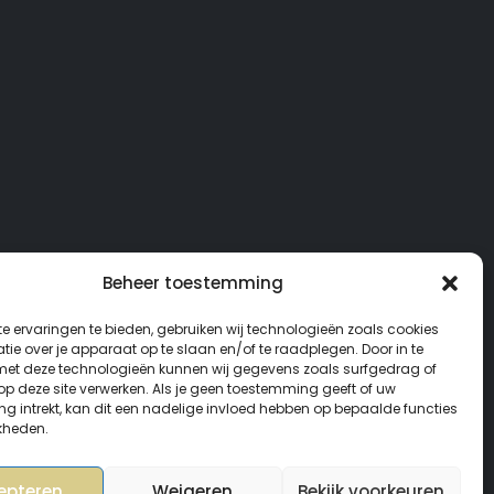
Beheer toestemming
e ervaringen te bieden, gebruiken wij technologieën zoals cookies
ie over je apparaat op te slaan en/of te raadplegen. Door in te
t deze technologieën kunnen wij gegevens zoals surfgedrag of
 op deze site verwerken. Als je geen toestemming geeft of uw
g intrekt, kan dit een nadelige invloed hebben op bepaalde functies
kheden.
epteren
Weigeren
Bekijk voorkeuren