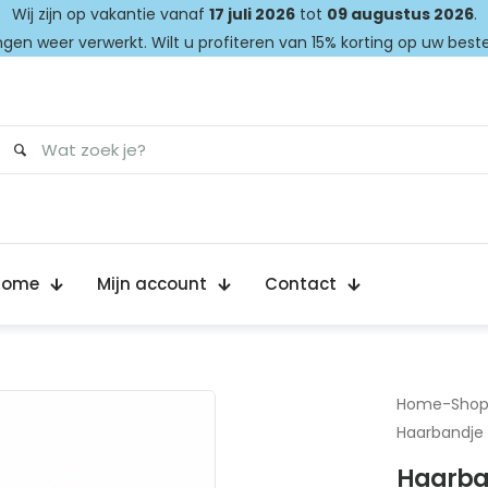
Wij zijn op vakantie vanaf
17 juli 2026
tot
09 augustus 2026
.
gen weer verwerkt. Wilt u profiteren van 15% korting op uw best
Home
Mijn account
Contact
Home
-
Sho
Haarbandje s
Haarban