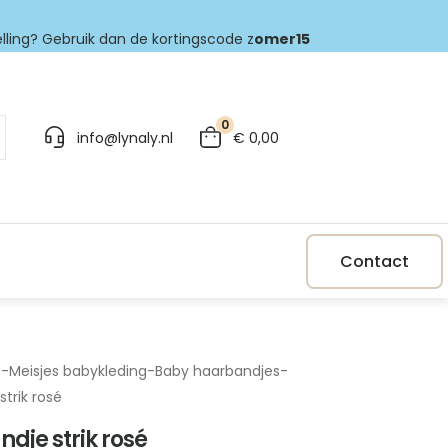
elling? Gebruik dan de kortingscode z
omer15
0
info@lynaly.nl
€
0,00
Contact
p
-
Meisjes babykleding
-
Baby haarbandjes
-
trik rosé
dje strik rosé