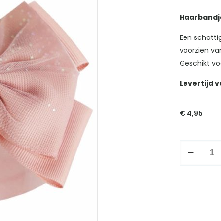
Haarbandje
Een schattig
voorzien van
Geschikt vo
Levertijd 
€
4,95
Haarbandj
strik
rosé
aantal