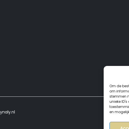
Om de best
om informat
stemmen me
unieke ID's
toestemmin
ynaly.nl
en mogelij
Acc