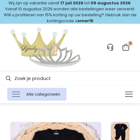
Wij zijn op vakantie vanaf
17 juli 2026
tot
09 augustus 2026
.
Vanaf 10 augustus 2026 worden alle bestellingen weer verwerkt.
Wilt u profiteren van 15% korting op uw bestelling? Gebruik dan de
kortingscode z
omer15
0
Alle categorieën