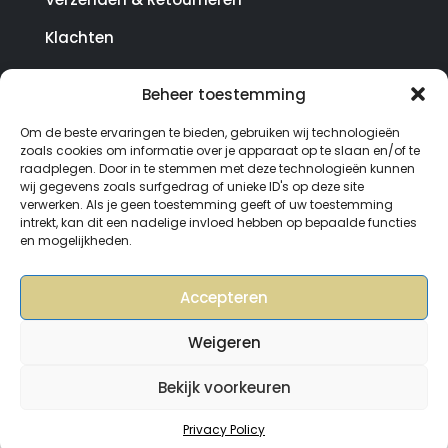
Klachten
Beheer toestemming
© Copyright SterrenHosting 2021-2026 - In opdracht
Om de beste ervaringen te bieden, gebruiken wij technologieën
van Lynaly.nl
zoals cookies om informatie over je apparaat op te slaan en/of te
raadplegen. Door in te stemmen met deze technologieën kunnen
wij gegevens zoals surfgedrag of unieke ID's op deze site
verwerken. Als je geen toestemming geeft of uw toestemming
intrekt, kan dit een nadelige invloed hebben op bepaalde functies
en mogelijkheden.
Accepteren
Weigeren
Bekijk voorkeuren
0
Privacy Policy