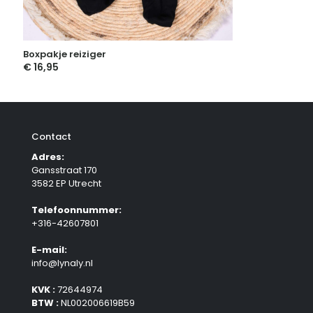
Boxpakje reiziger
€
16,95
Contact
Adres:
Gansstraat 170
3582 EP Utrecht
Telefoonnummer:
+316-42607801
E-mail:
info@lynaly.nl
KVK :
72644974
BTW :
NL002006619B59