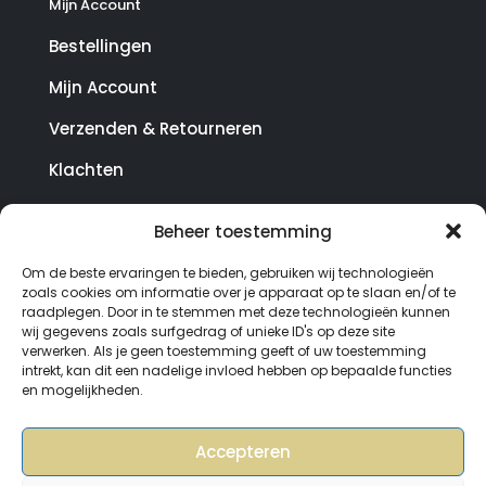
Mijn Account
Bestellingen
Mijn Account
Verzenden & Retourneren
Klachten
Beheer toestemming
© Copyright SterrenHosting 2021-2026 - In opdracht
Om de beste ervaringen te bieden, gebruiken wij technologieën
van Lynaly.nl
zoals cookies om informatie over je apparaat op te slaan en/of te
raadplegen. Door in te stemmen met deze technologieën kunnen
wij gegevens zoals surfgedrag of unieke ID's op deze site
verwerken. Als je geen toestemming geeft of uw toestemming
intrekt, kan dit een nadelige invloed hebben op bepaalde functies
en mogelijkheden.
Accepteren