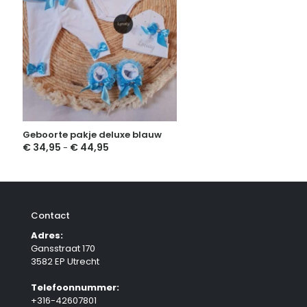
Geboorte pakje deluxe blauw
€
34,95
€
44,95
Prijsklasse:
-
€ 34,95
tot
€ 44,95
Contact
Adres:
Gansstraat 170
3582 EP Utrecht
Telefoonnummer:
+316-42607801