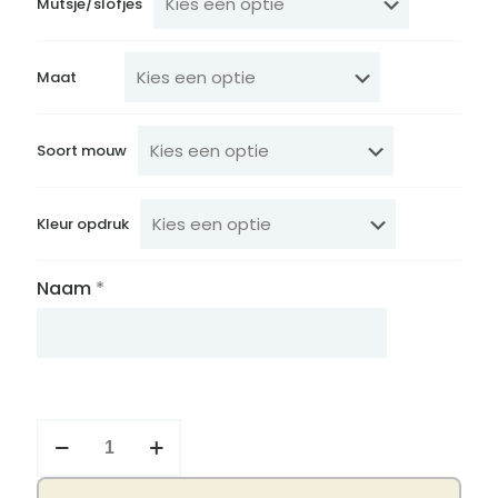
Mutsje/slofjes
Maat
Soort mouw
Kleur opdruk
Naam
*
Geboorte
pakje
deluxe
blauw