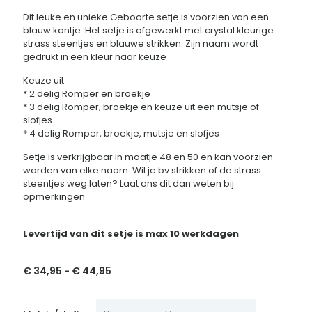
Dit leuke en unieke Geboorte setje is voorzien van een
blauw kantje. Het setje is afgewerkt met crystal kleurige
strass steentjes en blauwe strikken. Zijn naam wordt
gedrukt in een kleur naar keuze
Keuze uit
* 2 delig Romper en broekje
* 3 delig Romper, broekje en keuze uit een mutsje of
slofjes
* 4 delig Romper, broekje, mutsje en slofjes
Setje is verkrijgbaar in maatje 48 en 50 en kan voorzien
worden van elke naam. Wil je bv strikken of de strass
steentjes weg laten? Laat ons dit dan weten bij
opmerkingen
Levertijd van dit setje is max 10 werkdagen
€
34,95
€
44,95
Prijsklasse:
-
€ 34,95
tot
€ 44,95