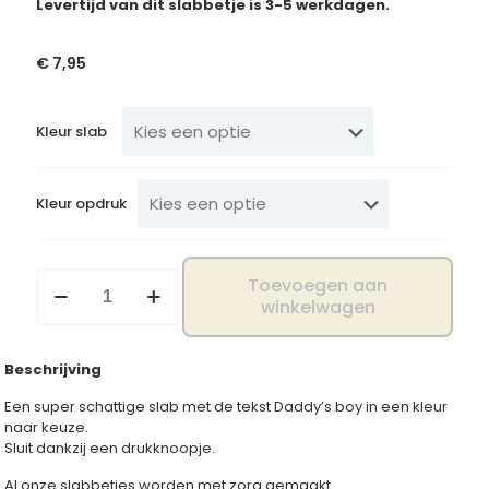
Levertijd van dit slabbetje is 3-5 werkdagen.
€
7,95
Kleur slab
Kleur opdruk
Slab
Toevoegen aan
Daddy's
winkelwagen
boy
aantal
Beschrijving
Een super schattige slab met de tekst Daddy’s boy in een kleur
naar keuze.
Sluit dankzij een drukknoopje.
Al onze slabbetjes worden met zorg gemaakt.