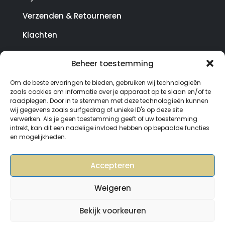
Verzenden & Retourneren
Klachten
Beheer toestemming
© Copyright SterrenHosting 2021-2026 - In opdracht
Om de beste ervaringen te bieden, gebruiken wij technologieën
van Lynaly.nl
zoals cookies om informatie over je apparaat op te slaan en/of te
raadplegen. Door in te stemmen met deze technologieën kunnen
wij gegevens zoals surfgedrag of unieke ID's op deze site
verwerken. Als je geen toestemming geeft of uw toestemming
intrekt, kan dit een nadelige invloed hebben op bepaalde functies
en mogelijkheden.
Accepteren
Weigeren
Bekijk voorkeuren
0