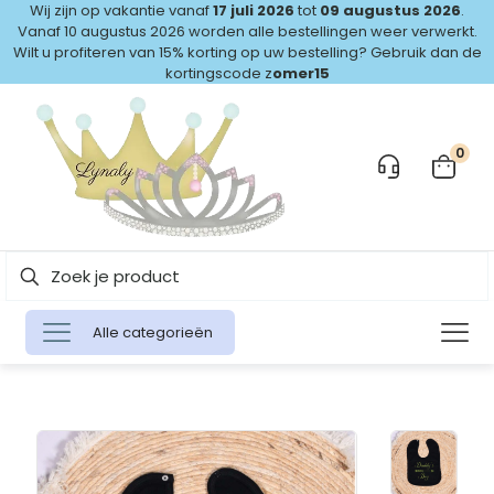
Wij zijn op vakantie vanaf
17 juli 2026
tot
09 augustus 2026
.
Vanaf 10 augustus 2026 worden alle bestellingen weer verwerkt.
Wilt u profiteren van 15% korting op uw bestelling? Gebruik dan de
kortingscode z
omer15
0
Alle categorieën