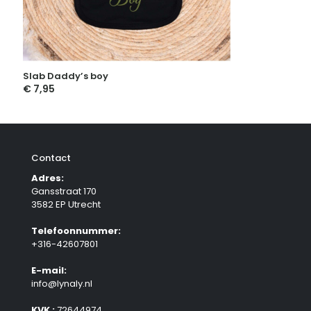
Slab Daddy’s boy
€
7,95
Contact
Adres:
Gansstraat 170
3582 EP Utrecht
Telefoonnummer:
+316-42607801
E-mail:
info@lynaly.nl
KVK :
72644974