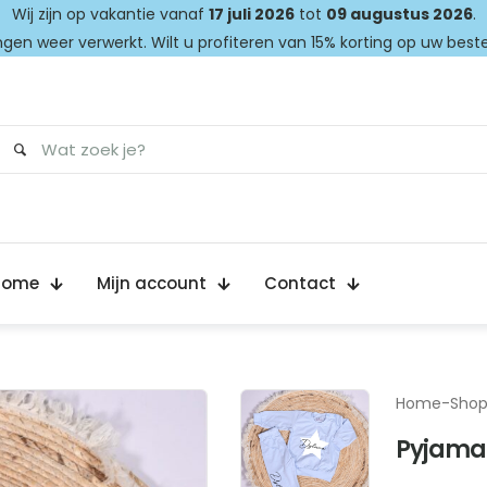
Wij zijn op vakantie vanaf
17 juli 2026
tot
09 augustus 2026
.
gen weer verwerkt. Wilt u profiteren van 15% korting op uw best
Home
Mijn account
Contact
Home
-
Sho
Pyjama 