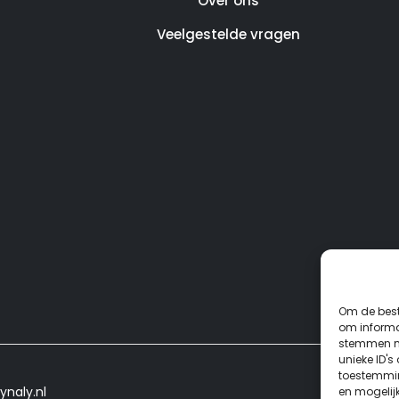
Over ons
Veelgestelde vragen
Om de best
om informat
stemmen me
unieke ID's
toestemmin
ynaly.nl
en mogelij