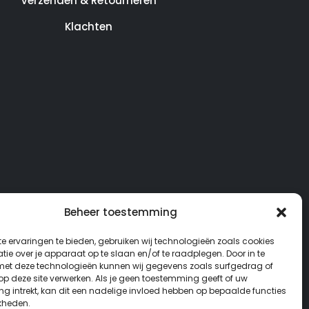
Verzenden & Retourneren
Klachten
Beheer toestemming
e ervaringen te bieden, gebruiken wij technologieën zoals cookies
ie over je apparaat op te slaan en/of te raadplegen. Door in te
t deze technologieën kunnen wij gegevens zoals surfgedrag of
 op deze site verwerken. Als je geen toestemming geeft of uw
g intrekt, kan dit een nadelige invloed hebben op bepaalde functies
kheden.