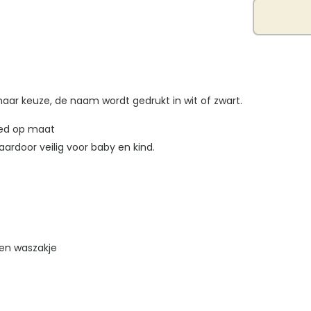
aantal
naar keuze, de naam wordt gedrukt in wit of zwart.
oed op maat
ardoor veilig voor baby en kind.
en waszakje