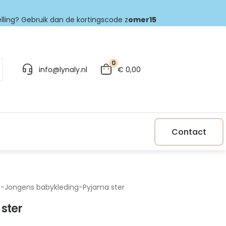
elling? Gebruik dan de kortingscode z
omer15
0
info@lynaly.nl
€
0,00
Contact
p
-
Jongens babykleding
-
Pyjama ster
ster