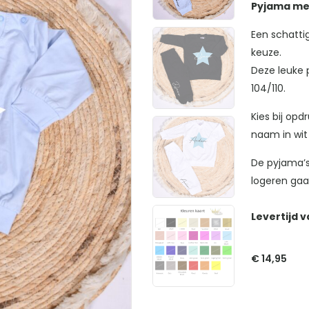
Pyjama met
Een schatti
keuze.
Deze leuke p
104/110.
Kies bij opd
naam in wit 
De pyjama’s 
logeren gaa
Levertijd 
€
14,95