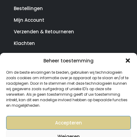
Bestellingen
Mijn Account
Verzenden & Retourneren
Klachten
Beheer toestemming
© Copyright SterrenHosting 2021-2026 - In opdracht
Om de beste ervaringen te bieden, gebruiken wij technologieën
van Lynaly.nl
zoals cookies om informatie over je apparaat op te slaan en/of te
raadplegen. Door in te stemmen met deze technologieën kunnen
wij gegevens zoals surfgedrag of unieke ID's op deze site
verwerken. Als je geen toestemming geeft of uw toestemming
intrekt, kan dit een nadelige invloed hebben op bepaalde functies
en mogelijkheden.
Accepteren
Weigeren