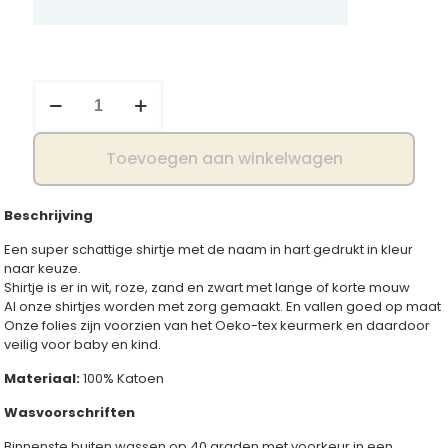
Shirtje
naam
in
hart
Toevoegen aan winkelwagen
aantal
Beschrijving
Een super schattige shirtje met de naam in hart gedrukt in kleur
naar keuze.
Shirtje is er in wit, roze, zand en zwart met lange of korte mouw
Al onze shirtjes worden met zorg gemaakt. En vallen goed op maat
Onze folies zijn voorzien van het Oeko-tex keurmerk en daardoor
veilig voor baby en kind.
Materiaal:
100% Katoen
Wasvoorschriften
Binnenste buiten wassen op 40 graden met voorkeur in een