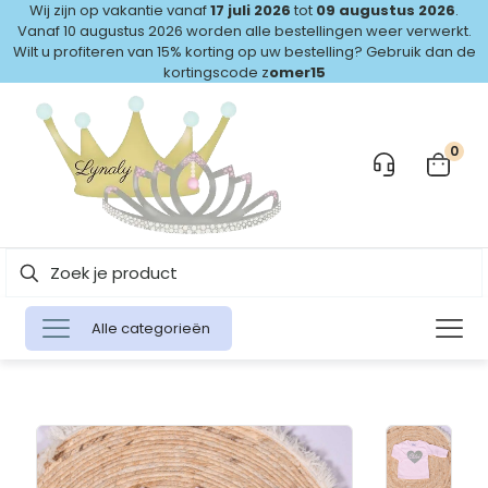
Wij zijn op vakantie vanaf
17 juli 2026
tot
09 augustus 2026
.
Vanaf 10 augustus 2026 worden alle bestellingen weer verwerkt.
Wilt u profiteren van 15% korting op uw bestelling? Gebruik dan de
kortingscode z
omer15
0
Alle categorieën