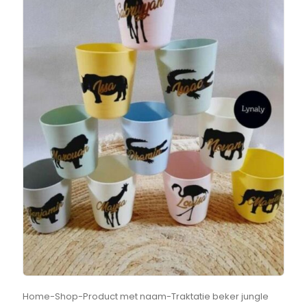
Home
-
Shop
-
Product met naam
-
Traktatie beker jungle