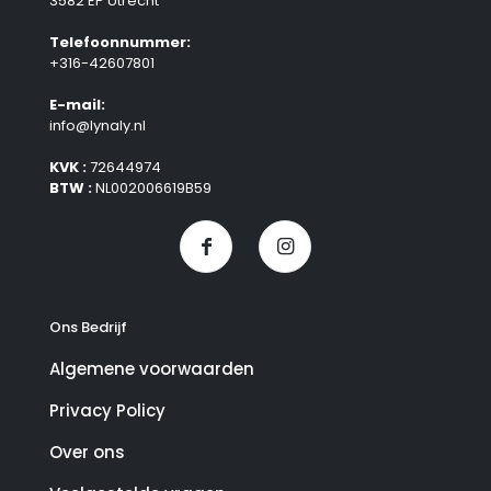
3582 EP Utrecht
Telefoonnummer:
+316-42607801
E-mail:
info@lynaly.nl
KVK :
72644974
BTW :
NL002006619B59
Ons Bedrijf
Algemene voorwaarden
Privacy Policy
Over ons