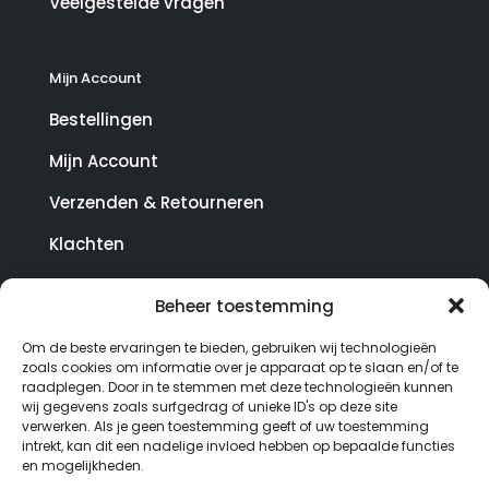
Veelgestelde vragen
Mijn Account
Bestellingen
Mijn Account
Verzenden & Retourneren
Klachten
Beheer toestemming
© Copyright SterrenHosting 2021-2026 - In opdracht
Om de beste ervaringen te bieden, gebruiken wij technologieën
van Lynaly.nl
zoals cookies om informatie over je apparaat op te slaan en/of te
raadplegen. Door in te stemmen met deze technologieën kunnen
wij gegevens zoals surfgedrag of unieke ID's op deze site
verwerken. Als je geen toestemming geeft of uw toestemming
intrekt, kan dit een nadelige invloed hebben op bepaalde functies
en mogelijkheden.