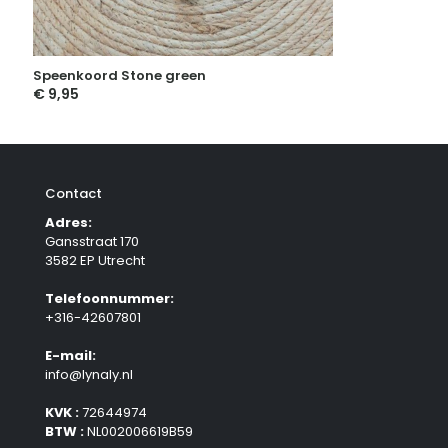
Speenkoord Stone green
€
9,95
Contact
Adres:
Gansstraat 170
3582 EP Utrecht
Telefoonnummer:
+316-42607801
E-mail:
info@lynaly.nl
KVK :
72644974
BTW :
NL002006619B59