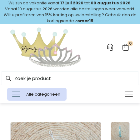
Wij zijn op vakantie vanaf
17 juli 2026
tot
09 augustus 2026
.
Vanaf 10 augustus 2026 worden alle bestellingen weer verwerkt.
Wilt u profiteren van 15% korting op uw bestelling? Gebruik dan de
kortingscode z
omer15
0
Alle categorieën