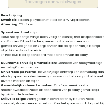
Toevoegen aan winkelwagen
Beschrijving
Kwaliteit:
katoen, polyester, metaal en BPA-vrij siliconen.
Afmeting:
23 x 3 cm.
Speenkoord met clip
Houd het speentje van je baby veilig en dichtbij met dit speenkoord
van Funnies. Dit praktische speenkoord is ontworpen voor
gemak en veiligheid en zorgt ervoor dat de speen van je kleintje
altijd binnen handbereik is.
En hoe leuk is dit speenkoord met de naam van de baby.
Duurzame en veilige materialen:
Gemaakt van hoogwaardige
en niet-giftige materialen.
Universele pasvorm:
Het veelzijdige ontwerp kan eenvoudig aan
elke fopspeen worden bevestigd waardoor het compatibel is met
diverse merken en stijlen.
Gemakkelijk schoon te maken:
Ons fopspeenkoord is
machinewasbaar zodat dit accessoire van je baby gemakkelijk
hygiënisch te houden is.
Stijlvol design:
Verkrijgbaar in diverse trendy kleuren zoals,
caramel, stonegreen en rosebud. Kies het speenkoord dat past bij