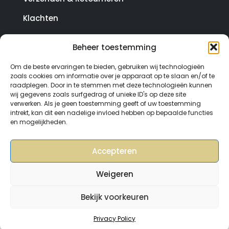
Klachten
Beheer toestemming
© Copyright SterrenHosting 2021-2026 - In opdracht
Om de beste ervaringen te bieden, gebruiken wij technologieën
van Lynaly.nl
zoals cookies om informatie over je apparaat op te slaan en/of te
raadplegen. Door in te stemmen met deze technologieën kunnen
wij gegevens zoals surfgedrag of unieke ID's op deze site
verwerken. Als je geen toestemming geeft of uw toestemming
intrekt, kan dit een nadelige invloed hebben op bepaalde functies
en mogelijkheden.
Accepteren
Weigeren
Bekijk voorkeuren
0
Privacy Policy