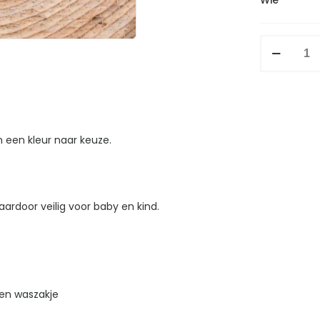
Slab
vriendinnet
aantal
n een kleur naar keuze.
ardoor veilig voor baby en kind.
en waszakje