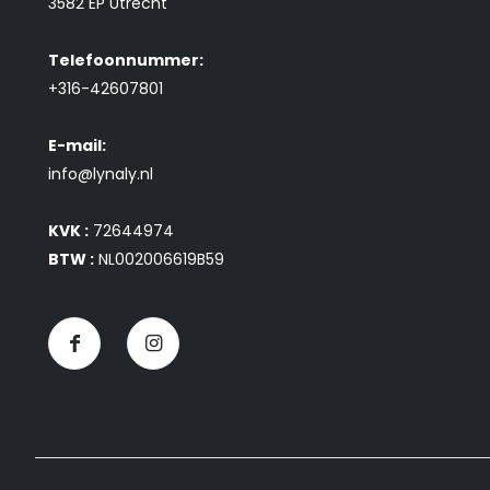
3582 EP Utrecht
Telefoonnummer:
+316-42607801
E-mail:
info@lynaly.nl
KVK :
72644974
BTW :
NL002006619B59