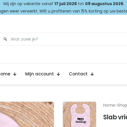
Wij zijn op vakantie vanaf
17 juli 2026
tot
09 augustus 2026
.
gen weer verwerkt. Wilt u profiteren van 15% korting op uw best
Home
Mijn account
Contact
Home
-
Sho
Slab vr