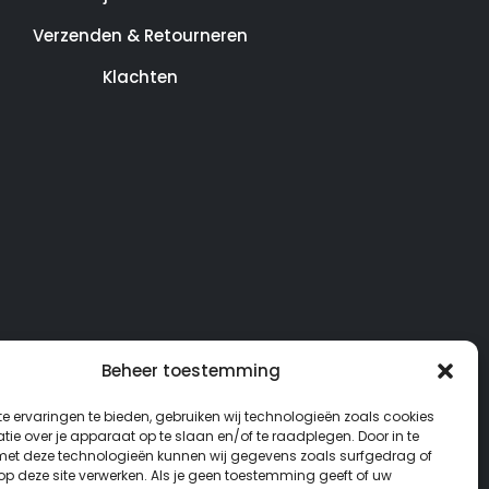
Verzenden & Retourneren
Klachten
Beheer toestemming
e ervaringen te bieden, gebruiken wij technologieën zoals cookies
ie over je apparaat op te slaan en/of te raadplegen. Door in te
t deze technologieën kunnen wij gegevens zoals surfgedrag of
 op deze site verwerken. Als je geen toestemming geeft of uw