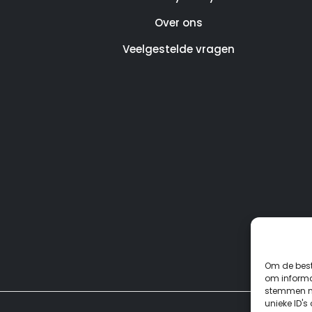
Over ons
Veelgestelde vragen
Om de best
om informat
stemmen me
unieke ID's