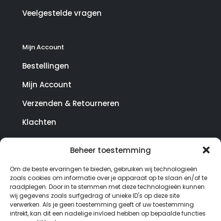
Veelgestelde vragen
Mijn Account
Bestellingen
Mijn Account
Verzenden & Retourneren
Klachten
Beheer toestemming
© Copyright SterrenHosting 2021-2026 - In opdracht
Om de beste ervaringen te bieden, gebruiken wij technologieën
van Lynaly.nl
zoals cookies om informatie over je apparaat op te slaan en/of te
raadplegen. Door in te stemmen met deze technologieën kunnen
wij gegevens zoals surfgedrag of unieke ID's op deze site
verwerken. Als je geen toestemming geeft of uw toestemming
intrekt, kan dit een nadelige invloed hebben op bepaalde functies