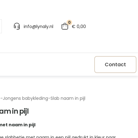
0
info@lynaly.nl
€
0,00
Contact
p
-
Jongens babykleding
-
Slab naam in pijl
m in pijl
met naam in pijl
e slabbetje met naam in een pijl gedrukt in kleur naar