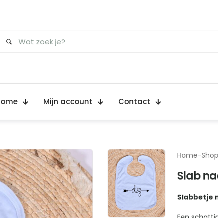
Home
Mijn account
Contact
Home
-
Sho
Slab naa
Slabbetje 
Een schattig