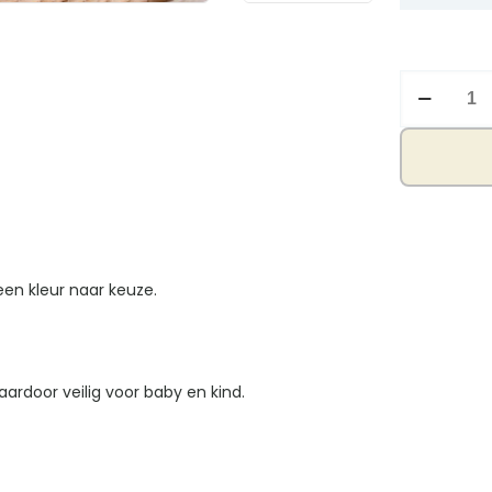
Slab
naam
in
pijl
aantal
een kleur naar keuze.
ardoor veilig voor baby en kind.