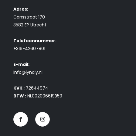
Adres:
Gansstraat 170
3582 EP Utrecht
Telefoonnummer:
+316-42607801
E-mail:
info@lynaly.nl
KVK :
72644974
BTW :
NL002006619B59