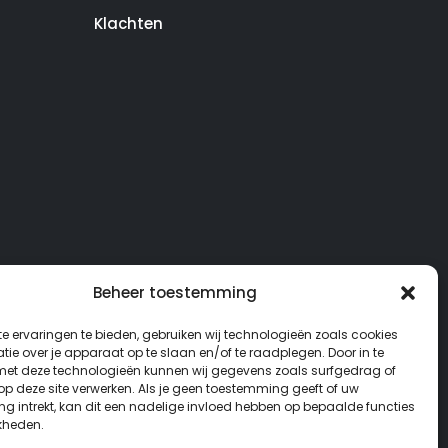
Klachten
Beheer toestemming
e ervaringen te bieden, gebruiken wij technologieën zoals cookies
ie over je apparaat op te slaan en/of te raadplegen. Door in te
t deze technologieën kunnen wij gegevens zoals surfgedrag of
 op deze site verwerken. Als je geen toestemming geeft of uw
g intrekt, kan dit een nadelige invloed hebben op bepaalde functies
kheden.