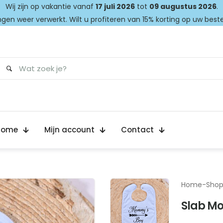
Wij zijn op vakantie vanaf
17 juli 2026
tot
09 augustus 2026
.
gen weer verwerkt. Wilt u profiteren van 15% korting op uw best
Home
Mijn account
Contact
Home
-
Sho
Slab M