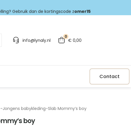
elling? Gebruik dan de kortingscode z
omer15
0
info@lynaly.nl
€
0,00
Contact
p
-
Jongens babykleding
-
Slab Mommy’s boy
ommy’s boy