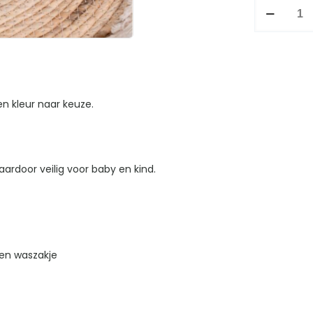
Slab
Mommy's
boy
aantal
n kleur naar keuze.
ardoor veilig voor baby en kind.
en waszakje