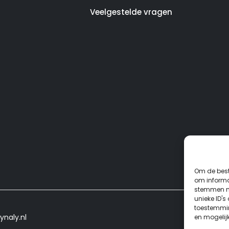
Veelgestelde vragen
Om de best
om informat
stemmen me
unieke ID's
toestemmin
ynaly.nl
en mogelij