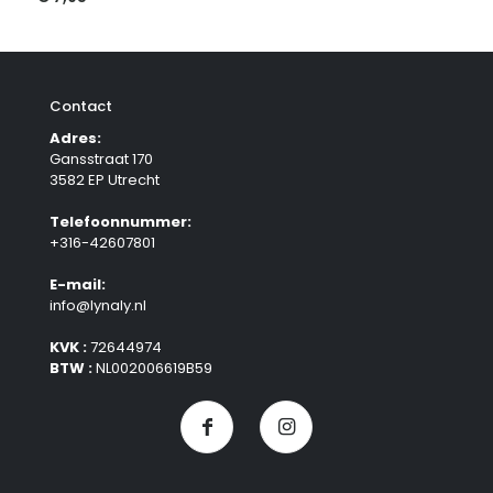
Contact
Adres:
Gansstraat 170
3582 EP Utrecht
Telefoonnummer:
+316-42607801
E-mail:
info@lynaly.nl
KVK :
72644974
BTW :
NL002006619B59