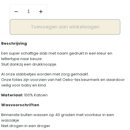
Slab
met
naam
aantal
Toevoegen aan winkelwagen
Beschrijving
Een super schattige slab met naam gedrukt in een kleur en
lettertype naar keuze.
Sluit dankzij een drukknoopje.
Al onze slabbetjes worden met zorg gemaakt.
Onze folies zijn voorzien van het Oeko-tex keurmerk en daardoor
veilig voor baby en kind.
Materiaal:
100% Katoen
Wasvoorschriften
Binnenste buiten wassen op 40 graden met voorkeur in een
waszakje
Niet drogen in een droger