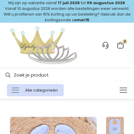
Wij zijn op vakantie vanaf
17 juli 2026
tot
09 augustus 2026
.
Vanaf 10 augustus 2026 worden alle bestellingen weer verwerkt.
Wilt u profiteren van 15% korting op uw bestelling? Gebruik dan de
kortingscode z
omer15
0
Alle categorieën