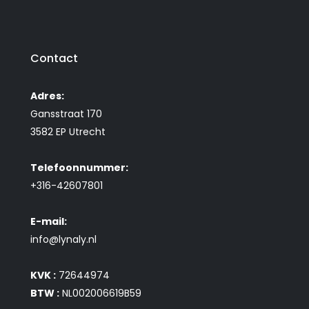
Contact
Adres:
Gansstraat 170
3582 EP Utrecht
Telefoonnummer:
+316-42607801
E-mail:
info@lynaly.nl
KVK :
72644974
BTW :
NL002006619B59