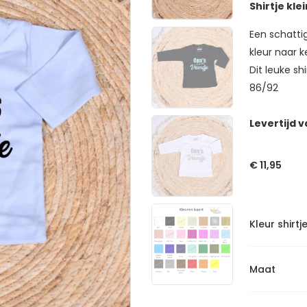
Shirtje kle
Een schattig
kleur naar 
Dit leuke sh
86/92
Levertijd v
€
11,95
Kleur shirtj
Maat