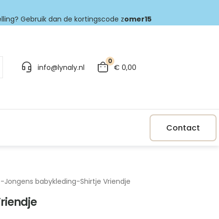
elling? Gebruik dan de kortingscode z
omer15
0
info@lynaly.nl
€
0,00
Contact
p
-
Jongens babykleding
-
Shirtje Vriendje
Vriendje