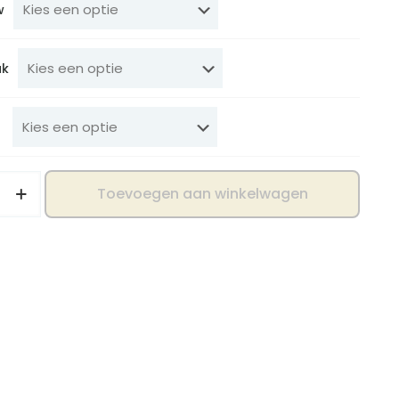
w
uk
Toevoegen aan winkelwagen