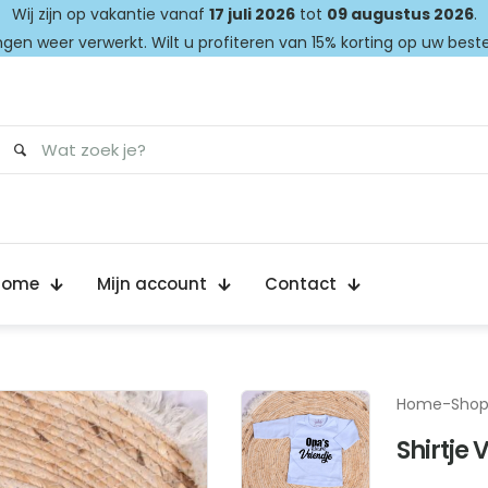
Wij zijn op vakantie vanaf
17 juli 2026
tot
09 augustus 2026
.
gen weer verwerkt. Wilt u profiteren van 15% korting op uw best
Home
Mijn account
Contact
Home
-
Sho
Shirtje 