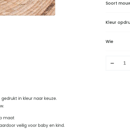
Soort mou
Kleur opdr
Wie
Shirtje
Vriendje
aantal
 gedrukt in kleur naar keuze.
uw.
op maat
ardoor veilig voor baby en kind.