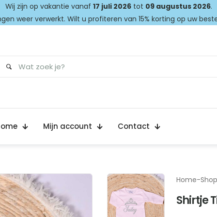
Wij zijn op vakantie vanaf
17 juli 2026
tot
09 augustus 2026
.
gen weer verwerkt. Wilt u profiteren van 15% korting op uw best
Home
Mijn account
Contact
Home
-
Sho
Shirtje 