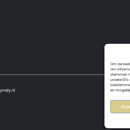
Om de best
om informat
stemmen me
unieke ID's
toestemmin
ynaly.nl
en mogelij
Acc