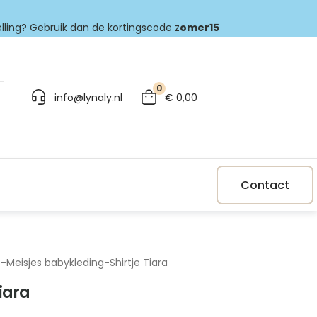
elling? Gebruik dan de kortingscode z
omer15
0
info@lynaly.nl
€
0,00
Contact
p
-
Meisjes babykleding
-
Shirtje Tiara
Tiara