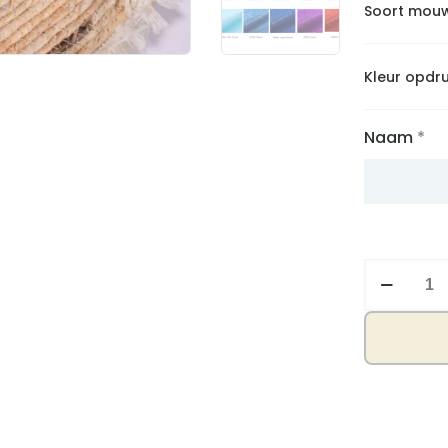
Soort mou
Kleur opdr
Naam
*
Shirtje
Tiara
aantal