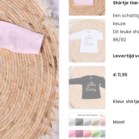
Shirtje tia
Een schatti
keuze.
Dit leuke sh
86/92
Levertijd v
€
11,95
Kleur shirtj
Maat