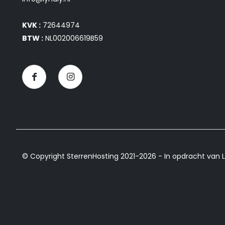
KVK :
72644974
BTW :
NL002006619B59
© Copyright SterrenHosting 2021-2026 - In opdracht van L