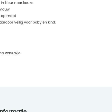
in kleur naar keuze.
e mouw
d op maat
ardoor veilig voor baby en kind.
en waszakje
informatie