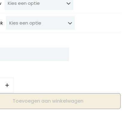
w
uk
Toevoegen aan winkelwagen