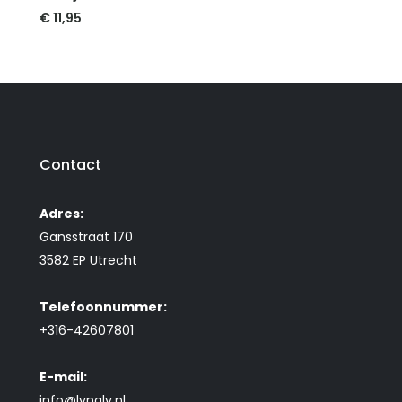
€
11,95
Contact
Adres:
Gansstraat 170
3582 EP Utrecht
Telefoonnummer:
+316-42607801
E-mail:
info@lynaly.nl