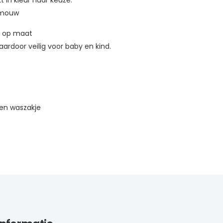
 in kleur naar keuze.
e mouw
d op maat
ardoor veilig voor baby en kind.
en waszakje