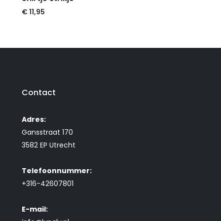
€
11,95
Contact
Adres:
Gansstraat 170
3582 EP Utrecht
Telefoonnummer:
+316-42607801
E-mail: