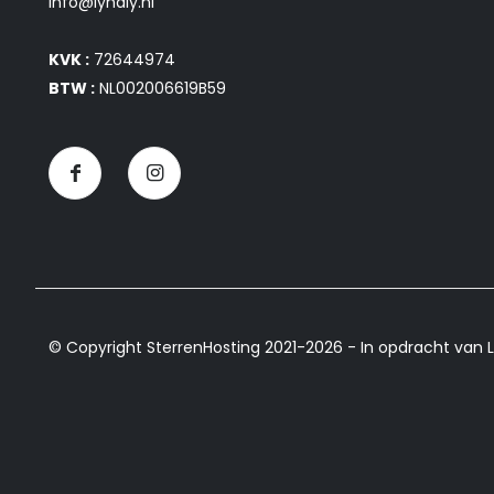
info@lynaly.nl
KVK :
72644974
BTW :
NL002006619B59
© Copyright SterrenHosting 2021-2026 - In opdracht van L