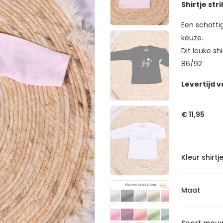
Shirtje stri
Een schattig
keuze.
Dit leuke sh
86/92
Levertijd v
€
11,95
Kleur shirtj
Maat
Soort mou