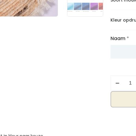
Kleur opdr
Naam
*
Shirtje
strikje
aantal