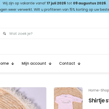
Wij zijn op vakantie vanaf
17 juli 2026
tot
09 augustus 2026
.
gen weer verwerkt. Wilt u profiteren van 15% korting op uw best
Home
Mijn account
Contact
Home
-
Sho
Shirtje s