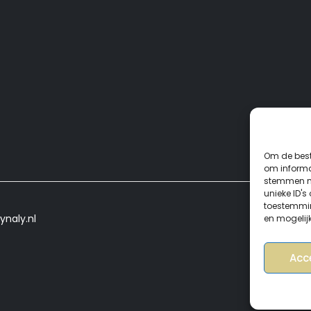
Om de best
om informat
stemmen me
unieke ID's
toestemmin
ynaly.nl
en mogelij
Acc