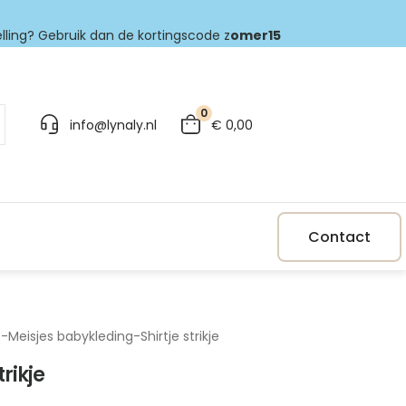
elling? Gebruik dan de kortingscode z
omer15
0
info@lynaly.nl
€
0,00
Contact
p
-
Meisjes babykleding
-
Shirtje strikje
trikje