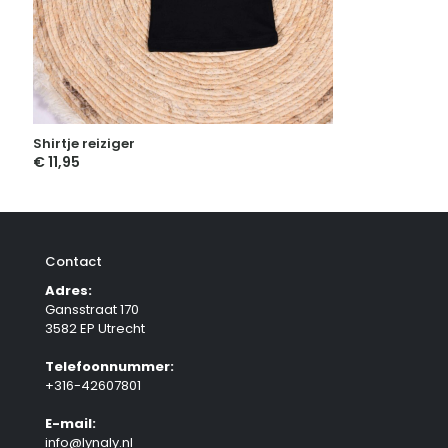
Shirtje reiziger
€
11,95
Contact
Adres:
Gansstraat 170
3582 EP Utrecht
Telefoonnummer:
+316-42607801
E-mail:
info@lynaly.nl