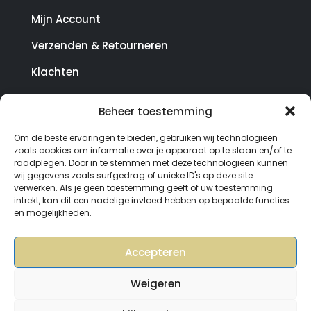
Mijn Account
Verzenden & Retourneren
Klachten
Beheer toestemming
© Copyright SterrenHosting 2021-2026 - In opdracht
Om de beste ervaringen te bieden, gebruiken wij technologieën
van Lynaly.nl
zoals cookies om informatie over je apparaat op te slaan en/of te
raadplegen. Door in te stemmen met deze technologieën kunnen
wij gegevens zoals surfgedrag of unieke ID's op deze site
verwerken. Als je geen toestemming geeft of uw toestemming
intrekt, kan dit een nadelige invloed hebben op bepaalde functies
en mogelijkheden.
Accepteren
Weigeren