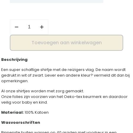
Shirtje
reiziger
aantal
Toevoegen aan winkelwagen
Beschrijving
Een super schattige shirtje met de reizigers vlag. De naam wordt
gedrukt in wit of zwart. Liever een andere kleur? vermeld dit dan bij
opmerkingen.
Al onze shirtjes worden met zorg gemaakt.
Onze folies zijn voorzien van het Oeko-tex keurmerk en daardoor
veilig voor baby en kind.
Materiaal:
100% Katoen
Wasvoorschriften
Binnenste buiten wassen op 40 graden met voorkeur in een