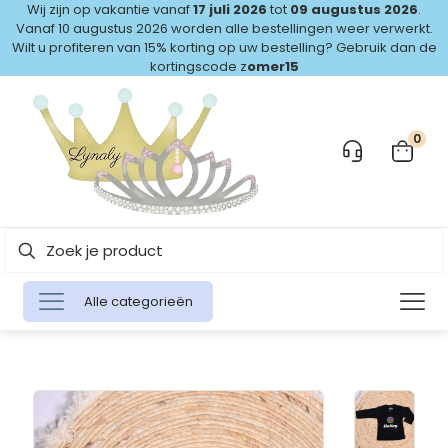
Wij zijn op vakantie vanaf
17 juli 2026
tot
09 augustus 2026
.
Vanaf 10 augustus 2026 worden alle bestellingen weer verwerkt.
Wilt u profiteren van 15% korting op uw bestelling? Gebruik dan de
kortingscode z
omer15
0
Alle categorieën