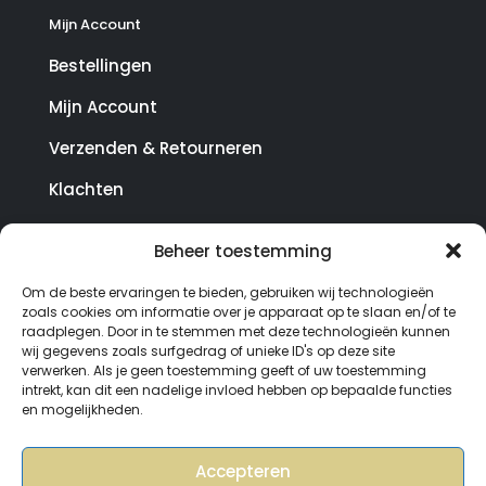
Mijn Account
Bestellingen
Mijn Account
Verzenden & Retourneren
Klachten
Beheer toestemming
© Copyright SterrenHosting 2021-2026 - In opdracht
Om de beste ervaringen te bieden, gebruiken wij technologieën
van Lynaly.nl
zoals cookies om informatie over je apparaat op te slaan en/of te
raadplegen. Door in te stemmen met deze technologieën kunnen
wij gegevens zoals surfgedrag of unieke ID's op deze site
verwerken. Als je geen toestemming geeft of uw toestemming
intrekt, kan dit een nadelige invloed hebben op bepaalde functies
en mogelijkheden.
Accepteren