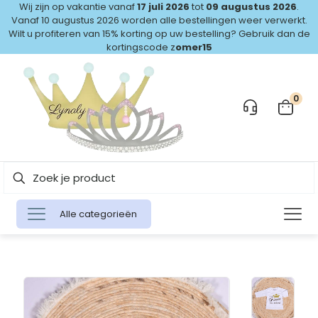
Wij zijn op vakantie vanaf
17 juli 2026
tot
09 augustus 2026
.
Vanaf 10 augustus 2026 worden alle bestellingen weer verwerkt.
Wilt u profiteren van 15% korting op uw bestelling? Gebruik dan de
kortingscode z
omer15
0
Alle categorieën