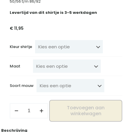
50/56 t/m 86/92
Levertijd van dit shirtje is 3-5 werkdagen
€
11,95
Kleur shirtje
Maat
Soort mouw
Shirtje
Toevoegen aan
princess
winkelwagen
has
arrived
aantal
Beschrijving