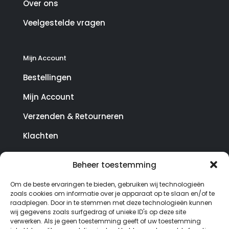
Over ons
Veelgestelde vragen
Mijn Account
Bestellingen
Mijn Account
Verzenden & Retourneren
Klachten
Beheer toestemming
© Copyright SterrenHosting 2021-2026 - In opdracht
Om de beste ervaringen te bieden, gebruiken wij technologieën
van Lynaly.nl
zoals cookies om informatie over je apparaat op te slaan en/of te
raadplegen. Door in te stemmen met deze technologieën kunnen
wij gegevens zoals surfgedrag of unieke ID's op deze site
verwerken. Als je geen toestemming geeft of uw toestemming