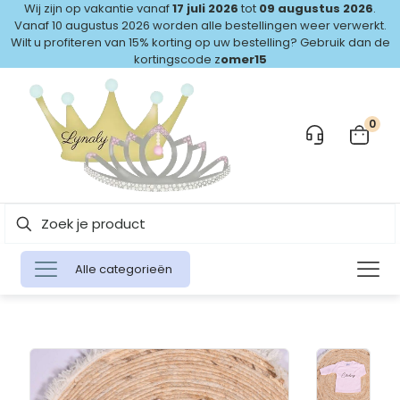
Wij zijn op vakantie vanaf
17 juli 2026
tot
09 augustus 2026
.
Vanaf 10 augustus 2026 worden alle bestellingen weer verwerkt.
Wilt u profiteren van 15% korting op uw bestelling? Gebruik dan de
kortingscode z
omer15
0
Alle categorieën