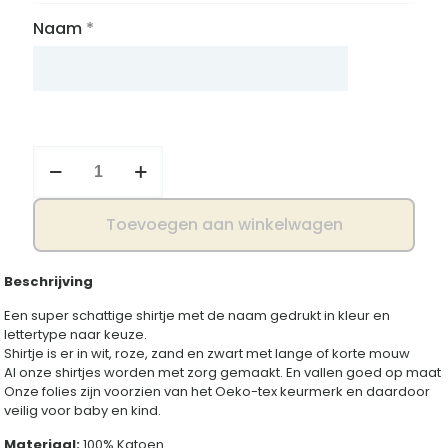
Naam
*
Shirtje
met
naam
aantal
Toevoegen aan winkelwagen
Beschrijving
Een super schattige shirtje met de naam gedrukt in kleur en
lettertype naar keuze.
Shirtje is er in wit, roze, zand en zwart met lange of korte mouw
Al onze shirtjes worden met zorg gemaakt. En vallen goed op maat
Onze folies zijn voorzien van het Oeko-tex keurmerk en daardoor
veilig voor baby en kind.
Materiaal:
100% Katoen