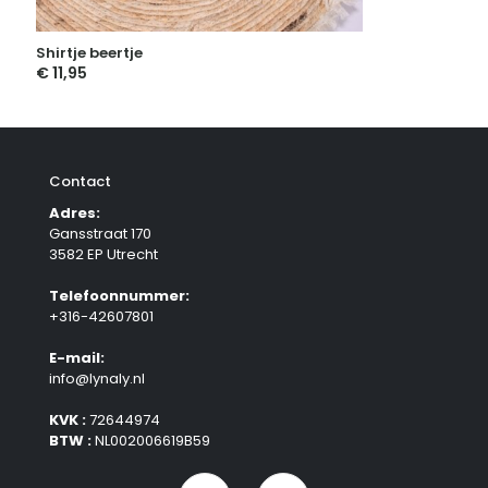
Shirtje beertje
€
11,95
Contact
Adres:
Gansstraat 170
3582 EP Utrecht
Telefoonnummer:
+316-42607801
E-mail:
info@lynaly.nl
KVK :
72644974
BTW :
NL002006619B59