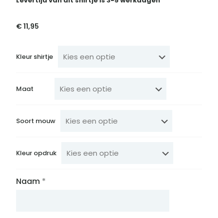
Levertijd van dit shirtje is 3-5 werkdagen
€
11,95
Kleur shirtje
Maat
Soort mouw
Kleur opdruk
Naam
*