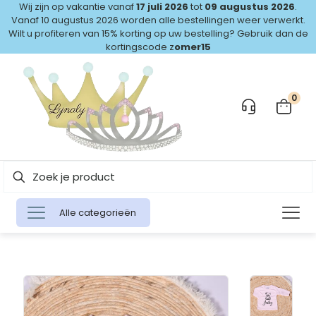
Wij zijn op vakantie vanaf
17 juli 2026
tot
09 augustus 2026
.
Vanaf 10 augustus 2026 worden alle bestellingen weer verwerkt.
Wilt u profiteren van 15% korting op uw bestelling? Gebruik dan de
kortingscode z
omer15
0
Alle categorieën