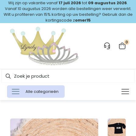
Wij zijn op vakantie vanaf
17 juli 2026
tot
09 augustus 2026
.
Vanaf 10 augustus 2026 worden alle bestellingen weer verwerkt.
Wilt u profiteren van 15% korting op uw bestelling? Gebruik dan de
kortingscode z
omer15
0
Alle categorieën