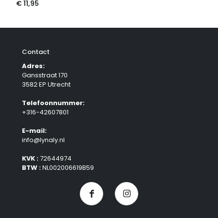
€
11,95
Contact
Adres:
Gansstraat 170
3582 EP Utrecht
Telefoonnummer:
+316-42607801
E-mail:
info@lynaly.nl
KVK :
72644974
BTW :
NL002006619B59