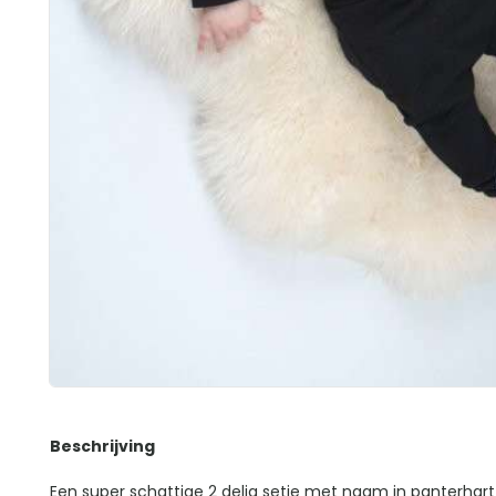
Beschrijving
Een super schattige 2 delig setje met naam in panterhart 