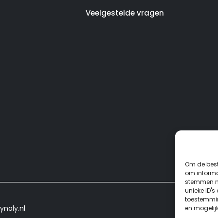
Veelgestelde vragen
Om de best
om informat
stemmen me
unieke ID's
toestemmin
ynaly.nl
en mogelij