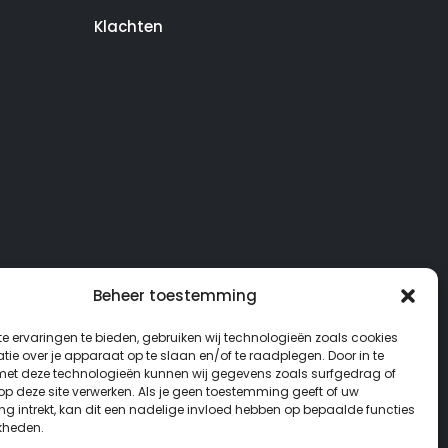
Klachten
Beheer toestemming
e ervaringen te bieden, gebruiken wij technologieën zoals cookies
ie over je apparaat op te slaan en/of te raadplegen. Door in te
t deze technologieën kunnen wij gegevens zoals surfgedrag of
 op deze site verwerken. Als je geen toestemming geeft of uw
g intrekt, kan dit een nadelige invloed hebben op bepaalde functies
kheden.