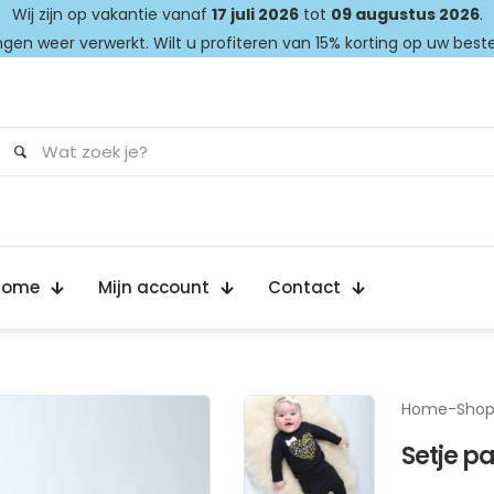
Wij zijn op vakantie vanaf
17 juli 2026
tot
09 augustus 2026
.
gen weer verwerkt. Wilt u profiteren van 15% korting op uw best
Home
Mijn account
Contact
Home
-
Sho
Setje pa