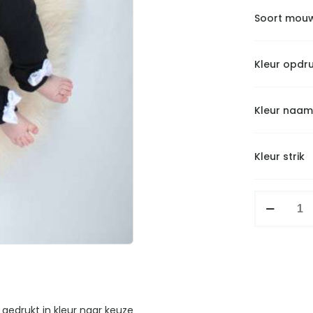
Soort mou
Kleur opdr
Kleur naam
Kleur strik
Setje
panterhart
met
strikjes
aantal
gedrukt in kleur naar keuze