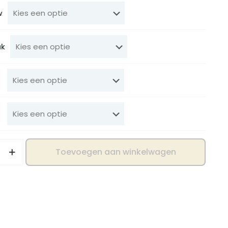
w
uk
Toevoegen aan winkelwagen