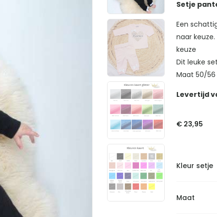
Setje pant
Een schattig
naar keuze.
keuze
Dit leuke se
Maat 50/56
Levertijd v
€
23,95
Kleur setje
Maat