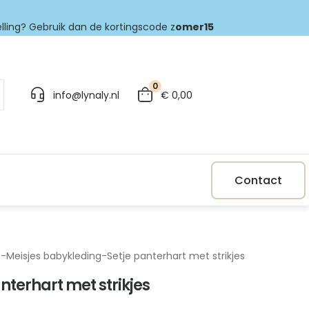
elling? Gebruik dan de kortingscode z
omer15
0
info@lynaly.nl
€
0,00
Contact
p
-
Meisjes babykleding
-
Setje panterhart met strikjes
nterhart met strikjes