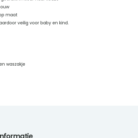
 mouw
 op maat
ardoor veilig voor baby en kind.
en waszakje
informatie