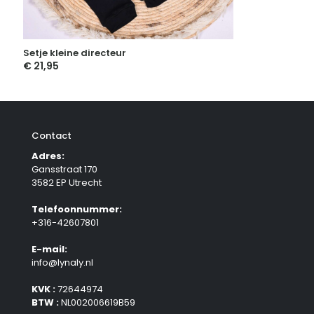
Setje kleine directeur
€
21,95
Contact
Adres:
Gansstraat 170
3582 EP Utrecht
Telefoonnummer:
+316-42607801
E-mail:
info@lynaly.nl
KVK :
72644974
BTW :
NL002006619B59