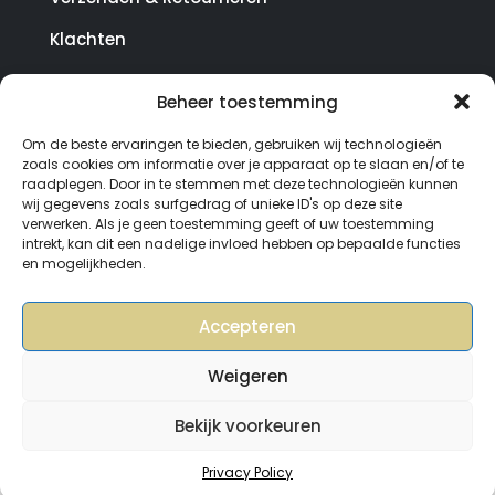
Klachten
Beheer toestemming
© Copyright SterrenHosting 2021-2026 - In opdracht
Om de beste ervaringen te bieden, gebruiken wij technologieën
van Lynaly.nl
zoals cookies om informatie over je apparaat op te slaan en/of te
raadplegen. Door in te stemmen met deze technologieën kunnen
wij gegevens zoals surfgedrag of unieke ID's op deze site
verwerken. Als je geen toestemming geeft of uw toestemming
intrekt, kan dit een nadelige invloed hebben op bepaalde functies
en mogelijkheden.
Accepteren
Weigeren
Bekijk voorkeuren
0
Privacy Policy