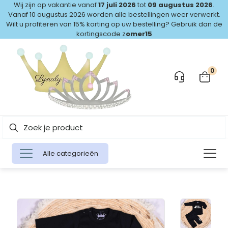
Wij zijn op vakantie vanaf
17 juli 2026
tot
09 augustus 2026
.
Vanaf 10 augustus 2026 worden alle bestellingen weer verwerkt.
Wilt u profiteren van 15% korting op uw bestelling? Gebruik dan de
kortingscode z
omer15
0
Alle categorieën